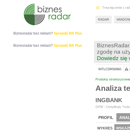
Trwa łączenie z ra
RADAR
WIADOM
Biznesradar bez reklam?
Sprawdź BR Plus
BiznesRadar.
Biznesradar bez reklam?
Sprawdź BR Plus
zgodę na uży
Dowiedz się 
INTLCDR56960:
Produkty strukturyzowa
Analiza 
INGBANK
GPW - Certyfikaty Turbo
PROFIL
ANAL
WYKRES
WSKAŹN