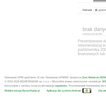
Interwał:
godzi
brak dany
mówią wskaźniki
Prezentowane dan
rekomendacją w 
października 20
finansowych lub 
Notowania GPW opóźnione 15 min.
Notowania GPW/NC dostarcza
Dom Maklerski BDM 
© 2010-2026 BIZNESRADAR sp. z o.o. • Wszystkie prawa zastrzeżone • produkcja:
W3
Korzystanie z serwisu oznacza akceptację
regulaminu
. Prezentowanie kwotowania nie m
Mobilna wersja BiznesRadar.pl
Aplikacja dla systemu Android
Dla wła