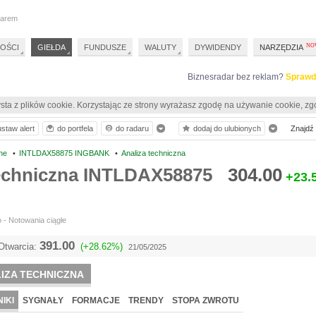
darem
OŚCI
GIEŁDA
FUNDUSZE
WALUTY
DYWIDENDY
NARZĘDZIA
Biznesradar bez reklam?
Sprawd
sta z plików cookie. Korzystając ze strony wyrażasz zgodę na używanie cookie, zg
ustaw alert
do portfela
do radaru
dodaj do ulubionych
Znajdź p
ne
•
INTLDAX58875 INGBANK
•
Analiza techniczna
techniczna INTLDAX58875
304.00
+23.
 - Notowania ciągłe
391.00
Otwarcia:
(+28.62%)
21/05/2025
IZA TECHNICZNA
IKI
SYGNAŁY
FORMACJE
TRENDY
STOPA ZWROTU