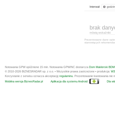
Interwał:
godzi
brak dany
mówią wskaźniki
Prezentowane dane opiera
stanowiących rekomendacj
Notowania GPW opóźnione 15 min.
Notowania GPW/NC dostarcza
Dom Maklerski BDM 
© 2010-2026 BIZNESRADAR sp. z o.o. • Wszystkie prawa zastrzeżone • produkcja:
W3
Korzystanie z serwisu oznacza akceptację
regulaminu
. Prezentowanie kwotowania nie m
Mobilna wersja BiznesRadar.pl
Aplikacja dla systemu Android
Dla wła