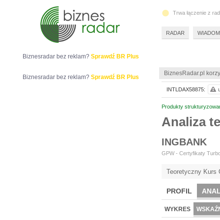
Trwa łączenie z ra
RADAR
WIADOM
Biznesradar bez reklam?
Sprawdź BR Plus
BiznesRadar.pl korzy
Biznesradar bez reklam?
Sprawdź BR Plus
INTLDAX58875:
Produkty strukturyzowa
Analiza 
INGBANK
GPW - Certyfikaty Turbo
Teoretyczny Kurs 
PROFIL
ANAL
WYKRES
WSKAŹN