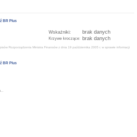
ź BR Plus
brak danych
Wskaźniki:
brak danych
Krzywe kroczące:
isów Rozporządzenia Ministra Finansów z dnia 19 października 2005 r. w sprawie informacji
ź BR Plus
...