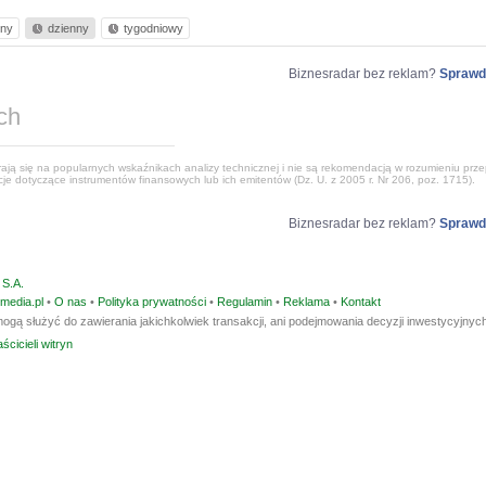
nny
dzienny
tygodniowy
Biznesradar bez reklam?
Sprawd
ch
ją się na popularnych wskaźnikach analizy technicznej i nie są rekomendacją w rozumieniu przep
e dotyczące instrumentów finansowych lub ich emitentów (Dz. U. z 2005 r. Nr 206, poz. 1715).
Biznesradar bez reklam?
Sprawd
S.A.
media.pl
•
O nas
•
Polityka prywatności
•
Regulamin
•
Reklama
•
Kontakt
ogą służyć do zawierania jakichkolwiek transakcji, ani podejmowania decyzji inwestycyjnych
ścicieli witryn