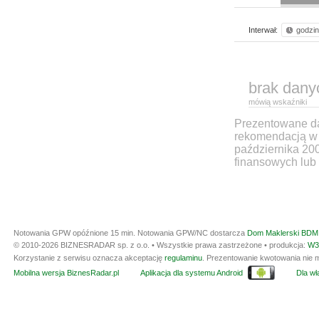
Interwał:
godzi
brak dany
mówią wskaźniki
Prezentowane dan
rekomendacją w 
października 20
finansowych lub 
Notowania GPW opóźnione 15 min.
Notowania GPW/NC dostarcza
Dom Maklerski BDM 
© 2010-2026 BIZNESRADAR sp. z o.o. • Wszystkie prawa zastrzeżone • produkcja:
W3
Korzystanie z serwisu oznacza akceptację
regulaminu
. Prezentowanie kwotowania nie m
Mobilna wersja BiznesRadar.pl
Aplikacja dla systemu Android
Dla wła