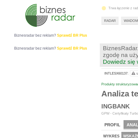
Trwa łączenie z ra
RADAR
WIADOM
Biznesradar bez reklam?
Sprawdź BR Plus
BiznesRadar.
Biznesradar bez reklam?
Sprawdź BR Plus
zgodę na uży
Dowiedz się 
INTLESX60137:
u
Produkty strukturyzowa
Analiza 
INGBANK
GPW - Certyfikaty Turbo
PROFIL
ANAL
WYKRES
WSKAŹN