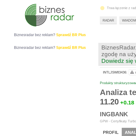
Trwa łączenie z ra
RADAR
WIADOM
Biznesradar bez reklam?
Sprawdź BR Plus
BiznesRadar.
Biznesradar bez reklam?
Sprawdź BR Plus
zgodę na uży
Dowiedz się 
INTLJSW83436:
Produkty strukturyzowa
Analiza 
11.20
+0.18
INGBANK
GPW - Certyfikaty Turbo
PROFIL
ANAL