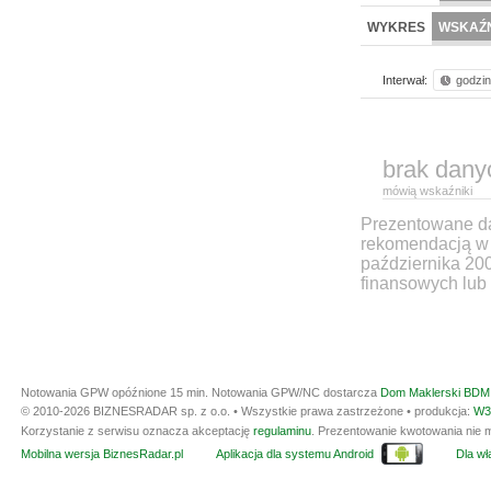
WYKRES
WSKAŹN
Interwał:
godzi
brak dany
mówią wskaźniki
Prezentowane dan
rekomendacją w 
października 20
finansowych lub 
Notowania GPW opóźnione 15 min.
Notowania GPW/NC dostarcza
Dom Maklerski BDM 
© 2010-2026 BIZNESRADAR sp. z o.o. • Wszystkie prawa zastrzeżone • produkcja:
W3
Korzystanie z serwisu oznacza akceptację
regulaminu
. Prezentowanie kwotowania nie m
Mobilna wersja BiznesRadar.pl
Aplikacja dla systemu Android
Dla wła