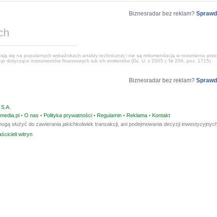
Biznesradar bez reklam?
Sprawd
ch
ją się na popularnych wskaźnikach analizy technicznej i nie są rekomendacją w rozumieniu przep
e dotyczące instrumentów finansowych lub ich emitentów (Dz. U. z 2005 r. Nr 206, poz. 1715).
Biznesradar bez reklam?
Sprawd
S.A.
media.pl
•
O nas
•
Polityka prywatności
•
Regulamin
•
Reklama
•
Kontakt
ogą służyć do zawierania jakichkolwiek transakcji, ani podejmowania decyzji inwestycyjnych
ścicieli witryn