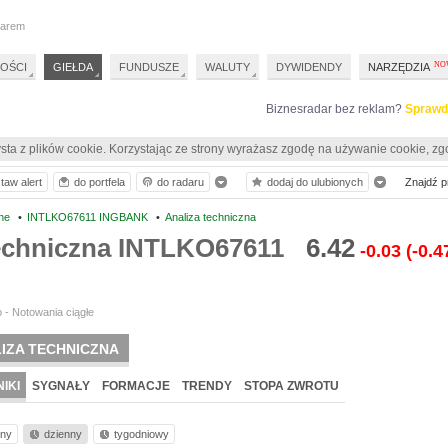
darem
OŚCI
GIEŁDA
FUNDUSZE
WALUTY
DYWIDENDY
NARZĘDZIA
Biznesradar bez reklam?
Sprawd
sta z plików cookie. Korzystając ze strony wyrażasz zgodę na używanie cookie, zg
taw alert
do portfela
do radaru
dodaj do ulubionych
Znajdź pr
ne
•
INTLKO67611 INGBANK
•
Analiza techniczna
techniczna INTLKO67611
6.42
-0.03
(-0.
 - Notowania ciągłe
IZA TECHNICZNA
IKI
SYGNAŁY
FORMACJE
TRENDY
STOPA ZWROTU
nny
dzienny
tygodniowy