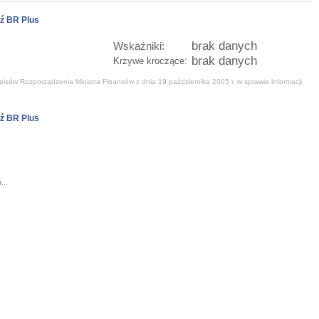
ź BR Plus
brak danych
Wskaźniki:
brak danych
Krzywe kroczące:
isów Rozporządzenia Ministra Finansów z dnia 19 października 2005 r. w sprawie informacji
ź BR Plus
...