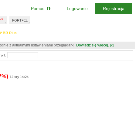
Pomoc
Logowanie
Rejestracja
PORTFEL
ź BR Plus
odnie z aktualnymi ustawieniami przeglądarki.
Dowiedz się więcej.
[x]
ofil:
47%)
12 sty 14:24