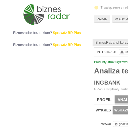
Trwa łączenie z ra
RADAR
WIADOM
Biznesradar bez reklam?
Sprawdź BR Plus
BiznesRadar.pl korzy
Biznesradar bez reklam?
Sprawdź BR Plus
INTLKO67611:
us
Produkty strukturyzowa
Analiza 
INGBANK
GPW - Certyfikaty Turbo
PROFIL
ANAL
WYKRES
WSKAŹN
Interwał:
godzi