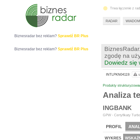
Trwa łączenie z ra
RADAR
WIADOM
Biznesradar bez reklam?
Sprawdź BR Plus
BiznesRadar.
Biznesradar bez reklam?
Sprawdź BR Plus
zgodę na uży
Dowiedz się 
INTLPKN04119:
u
Produkty strukturyzowa
Analiza 
INGBANK
GPW - Certyfikaty Turbo
PROFIL
ANAL
WYKRES
WSKAŹN