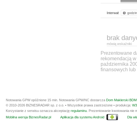
Interwał:
godzi
brak dany
mówią wskaźniki
Prezentowane dan
rekomendacją w 
października 20
finansowych lub 
Notowania GPW opóźnione 15 min.
Notowania GPW/NC dostarcza
Dom Maklerski BDM 
© 2010-2026 BIZNESRADAR sp. z o.o. • Wszystkie prawa zastrzeżone • produkcja:
W3
Korzystanie z serwisu oznacza akceptację
regulaminu
. Prezentowanie kwotowania nie m
Mobilna wersja BiznesRadar.pl
Aplikacja dla systemu Android
Dla wła