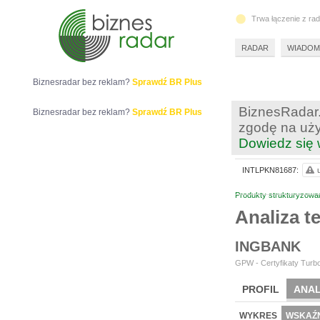
Trwa łączenie z ra
RADAR
WIADOM
Biznesradar bez reklam?
Sprawdź BR Plus
BiznesRadar.
Biznesradar bez reklam?
Sprawdź BR Plus
zgodę na uży
Dowiedz się 
INTLPKN81687:
Produkty strukturyzowa
Analiza 
INGBANK
GPW - Certyfikaty Turbo
PROFIL
ANAL
WYKRES
WSKAŹN