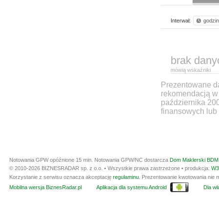
Interwał:
godzi
brak dany
mówią wskaźniki
Prezentowane dan
rekomendacją w 
października 20
finansowych lub 
Notowania GPW opóźnione 15 min.
Notowania GPW/NC dostarcza
Dom Maklerski BDM 
© 2010-2026 BIZNESRADAR sp. z o.o. • Wszystkie prawa zastrzeżone • produkcja:
W3
Korzystanie z serwisu oznacza akceptację
regulaminu
. Prezentowanie kwotowania nie m
Mobilna wersja BiznesRadar.pl
Aplikacja dla systemu Android
Dla wła