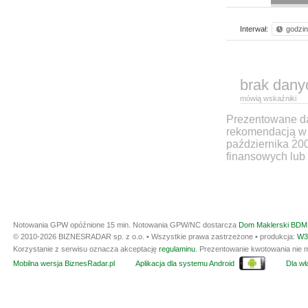
Interwał:
godzi
brak dany
mówią wskaźniki
Prezentowane dan
rekomendacją w 
października 20
finansowych lub 
Notowania GPW opóźnione 15 min.
Notowania GPW/NC dostarcza
Dom Maklerski BDM 
© 2010-2026 BIZNESRADAR sp. z o.o. • Wszystkie prawa zastrzeżone • produkcja:
W3
Korzystanie z serwisu oznacza akceptację
regulaminu
. Prezentowanie kwotowania nie m
Mobilna wersja BiznesRadar.pl
Aplikacja dla systemu Android
Dla wła