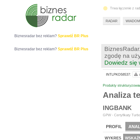
Trwa łączenie z ra
RADAR
WIADOM
Biznesradar bez reklam?
Sprawdź BR Plus
BiznesRadar.
Biznesradar bez reklam?
Sprawdź BR Plus
zgodę na uży
Dowiedz się 
INTLPKO58537:
Produkty strukturyzowa
Analiza 
INGBANK
GPW - Certyfikaty Turbo
PROFIL
ANAL
WYKRES
WSKAŹN