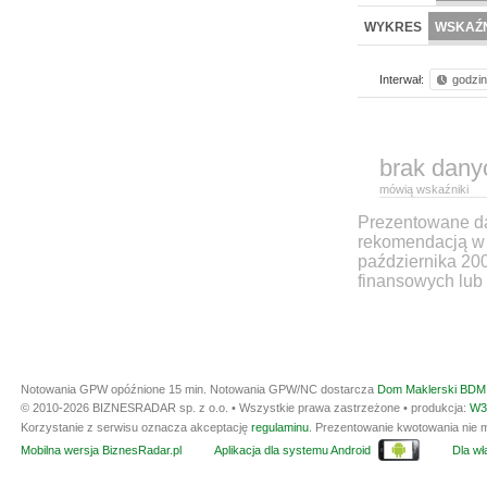
WYKRES
WSKAŹN
Interwał:
godzi
brak dany
mówią wskaźniki
Prezentowane dan
rekomendacją w 
października 20
finansowych lub 
Notowania GPW opóźnione 15 min.
Notowania GPW/NC dostarcza
Dom Maklerski BDM 
© 2010-2026 BIZNESRADAR sp. z o.o. • Wszystkie prawa zastrzeżone • produkcja:
W3
Korzystanie z serwisu oznacza akceptację
regulaminu
. Prezentowanie kwotowania nie m
Mobilna wersja BiznesRadar.pl
Aplikacja dla systemu Android
Dla wła