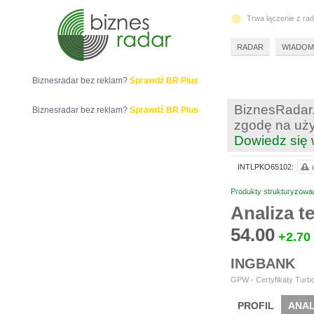
Trwa łączenie z ra
RADAR
WIADOM
Biznesradar bez reklam?
Sprawdź BR Plus
BiznesRadar.
Biznesradar bez reklam?
Sprawdź BR Plus
zgodę na uży
Dowiedz się 
INTLPKO65102:
Produkty strukturyzowa
Analiza 
54.00
+2.70
INGBANK
GPW - Certyfikaty Turbo
PROFIL
ANAL