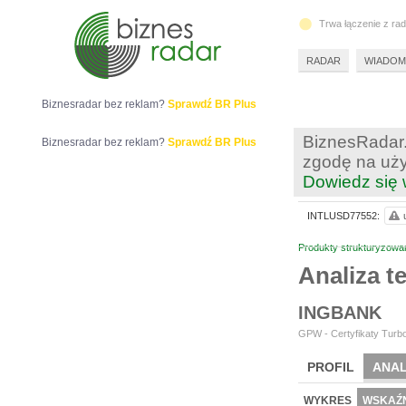
Trwa łączenie z ra
RADAR
WIADOM
Biznesradar bez reklam?
Sprawdź BR Plus
BiznesRadar.
Biznesradar bez reklam?
Sprawdź BR Plus
zgodę na uży
Dowiedz się 
INTLUSD77552:
Produkty strukturyzowa
Analiza 
INGBANK
GPW - Certyfikaty Turbo
PROFIL
ANAL
WYKRES
WSKAŹN