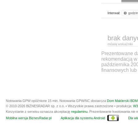
Interwał:
godzi
brak dany
mówią wskaźniki
Prezentowane dan
rekomendacją w 
października 20
finansowych lub 
Notowania GPW opóźnione 15 min.
Notowania GPW/NC dostarcza
Dom Maklerski BDM 
© 2010-2026 BIZNESRADAR sp. z o.o. • Wszystkie prawa zastrzeżone • produkcja:
W3
Korzystanie z serwisu oznacza akceptację
regulaminu
. Prezentowanie kwotowania nie m
Mobilna wersja BiznesRadar.pl
Aplikacja dla systemu Android
Dla wła