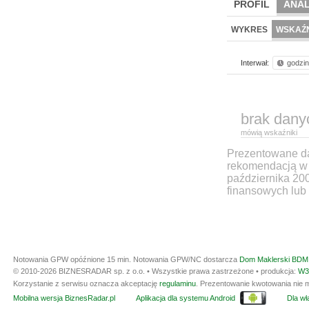
PROFIL
ANAL
WYKRES
WSKAŹN
Interwał:
godzi
brak dany
mówią wskaźniki
Prezentowane dan
rekomendacją w 
października 20
finansowych lub 
Notowania GPW opóźnione 15 min.
Notowania GPW/NC dostarcza
Dom Maklerski BDM 
© 2010-2026 BIZNESRADAR sp. z o.o. • Wszystkie prawa zastrzeżone • produkcja:
W3
Korzystanie z serwisu oznacza akceptację
regulaminu
. Prezentowanie kwotowania nie m
Mobilna wersja BiznesRadar.pl
Aplikacja dla systemu Android
Dla wła