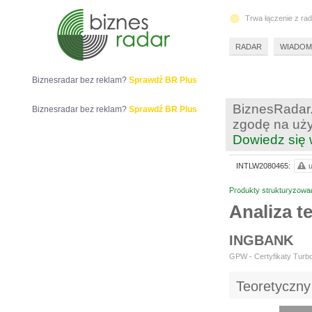
Trwa łączenie z ra
RADAR
WIADOM
Biznesradar bez reklam?
Sprawdź BR Plus
BiznesRadar.
Biznesradar bez reklam?
Sprawdź BR Plus
zgodę na uży
Dowiedz się 
INTLW2080465:
u
Produkty strukturyzowa
Analiza 
INGBANK
GPW - Certyfikaty Turbo
Teoretyczny