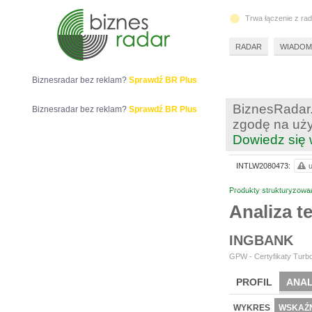
Trwa łączenie z ra
RADAR
WIADOM
Biznesradar bez reklam?
Sprawdź BR Plus
BiznesRadar.
Biznesradar bez reklam?
Sprawdź BR Plus
zgodę na uży
Dowiedz się 
INTLW2080473:
u
Produkty strukturyzowa
Analiza 
INGBANK
GPW - Certyfikaty Turbo
PROFIL
ANAL
WYKRES
WSKAŹN