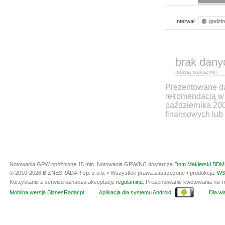
Interwał:
godzi
brak dany
mówią wskaźniki
Prezentowane dan
rekomendacją w 
października 20
finansowych lub 
Notowania GPW opóźnione 15 min.
Notowania GPW/NC dostarcza
Dom Maklerski BDM 
© 2010-2026 BIZNESRADAR sp. z o.o. • Wszystkie prawa zastrzeżone • produkcja:
W3
Korzystanie z serwisu oznacza akceptację
regulaminu
. Prezentowanie kwotowania nie m
Mobilna wersja BiznesRadar.pl
Aplikacja dla systemu Android
Dla wła