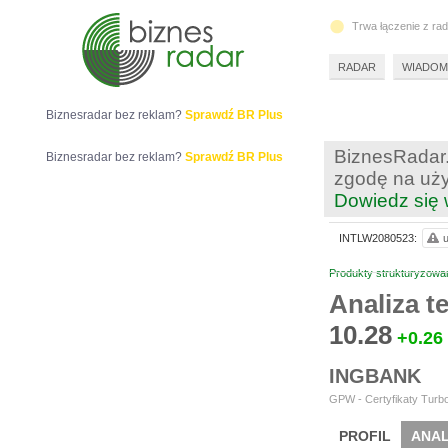
Trwa łączenie z ra
RADAR
WIADOM
Biznesradar bez reklam?
Sprawdź BR Plus
BiznesRadar.
Biznesradar bez reklam?
Sprawdź BR Plus
zgodę na uży
Dowiedz się 
INTLW2080523:
u
Produkty strukturyzowa
Analiza 
10.28
+0.26
INGBANK
GPW - Certyfikaty Turbo
PROFIL
ANAL