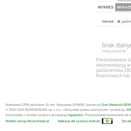
WYKRES
WSKAŹN
Interwał:
godzi
brak dany
mówią wskaźniki
Prezentowane dan
rekomendacją w 
października 20
finansowych lub 
Notowania GPW opóźnione 15 min.
Notowania GPW/NC dostarcza
Dom Maklerski BDM 
© 2010-2026 BIZNESRADAR sp. z o.o. • Wszystkie prawa zastrzeżone • produkcja:
W3
Korzystanie z serwisu oznacza akceptację
regulaminu
. Prezentowanie kwotowania nie m
Mobilna wersja BiznesRadar.pl
Aplikacja dla systemu Android
Dla wła