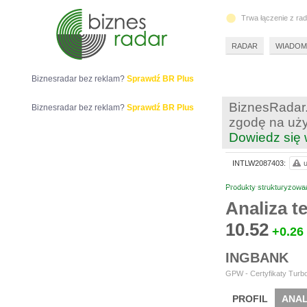
Trwa łączenie z ra
RADAR
WIADOM
Biznesradar bez reklam?
Sprawdź BR Plus
BiznesRadar.
Biznesradar bez reklam?
Sprawdź BR Plus
zgodę na uży
Dowiedz się 
INTLW2087403:
u
Produkty strukturyzowa
Analiza 
10.52
+0.26
INGBANK
GPW - Certyfikaty Turbo
PROFIL
ANAL