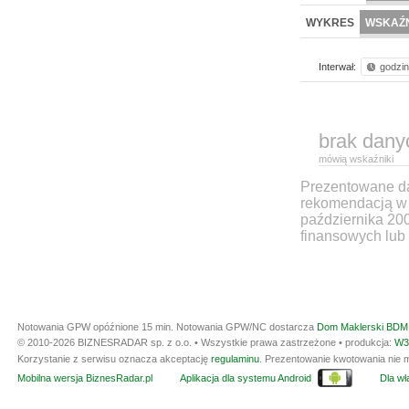
WYKRES
WSKAŹN
Interwał:
godzi
brak dany
mówią wskaźniki
Prezentowane dan
rekomendacją w 
października 20
finansowych lub 
Notowania GPW opóźnione 15 min.
Notowania GPW/NC dostarcza
Dom Maklerski BDM 
© 2010-2026 BIZNESRADAR sp. z o.o. • Wszystkie prawa zastrzeżone • produkcja:
W3
Korzystanie z serwisu oznacza akceptację
regulaminu
. Prezentowanie kwotowania nie m
Mobilna wersja BiznesRadar.pl
Aplikacja dla systemu Android
Dla wła