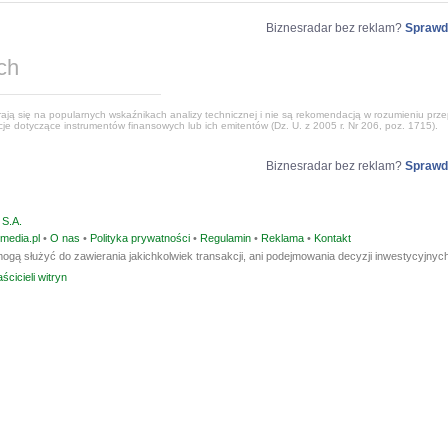
Biznesradar bez reklam?
Sprawd
ch
ją się na popularnych wskaźnikach analizy technicznej i nie są rekomendacją w rozumieniu przep
e dotyczące instrumentów finansowych lub ich emitentów (Dz. U. z 2005 r. Nr 206, poz. 1715).
Biznesradar bez reklam?
Sprawd
S.A.
media.pl
•
O nas
•
Polityka prywatności
•
Regulamin
•
Reklama
•
Kontakt
ogą służyć do zawierania jakichkolwiek transakcji, ani podejmowania decyzji inwestycyjnych
ścicieli witryn