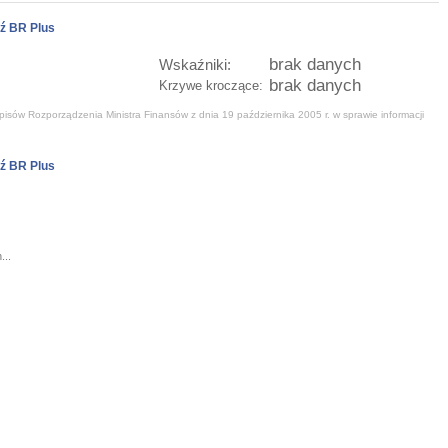
ź BR Plus
brak danych
Wskaźniki:
brak danych
Krzywe kroczące:
isów Rozporządzenia Ministra Finansów z dnia 19 października 2005 r. w sprawie informacji
ź BR Plus
...