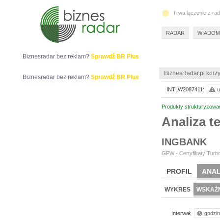
Trwa łączenie z ra
RADAR
WIADOM
Biznesradar bez reklam?
Sprawdź BR Plus
BiznesRadar.pl korzy
Biznesradar bez reklam?
Sprawdź BR Plus
INTLW2087411:
u
Produkty strukturyzowa
Analiza 
INGBANK
GPW - Certyfikaty Turbo
PROFIL
ANAL
WYKRES
WSKAŹN
Interwał:
godzi