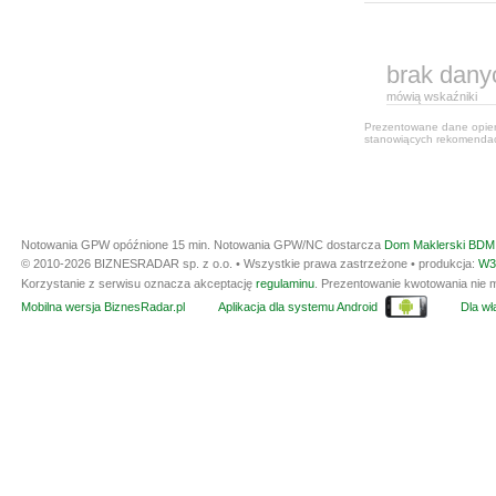
brak dany
mówią wskaźniki
Prezentowane dane opiera
stanowiących rekomendacj
Notowania GPW opóźnione 15 min.
Notowania GPW/NC dostarcza
Dom Maklerski BDM 
© 2010-2026 BIZNESRADAR sp. z o.o. • Wszystkie prawa zastrzeżone • produkcja:
W3
Korzystanie z serwisu oznacza akceptację
regulaminu
. Prezentowanie kwotowania nie m
Mobilna wersja BiznesRadar.pl
Aplikacja dla systemu Android
Dla wła