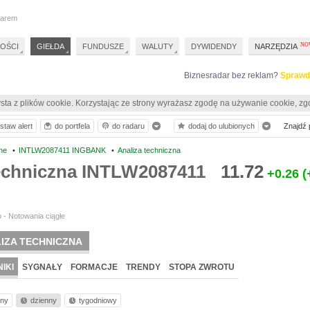
darem
OŚCI
GIEŁDA
FUNDUSZE
WALUTY
DYWIDENDY
NARZĘDZIA
Biznesradar bez reklam?
Sprawd
sta z plików cookie. Korzystając ze strony wyrażasz zgodę na używanie cookie, zg
staw alert
do portfela
do radaru
dodaj do ulubionych
Znajdź p
ne
•
INTLW2087411 INGBANK
•
Analiza techniczna
techniczna INTLW2087411
11.72
+0.26
(
 - Notowania ciągłe
IZA TECHNICZNA
IKI
SYGNAŁY
FORMACJE
TRENDY
STOPA ZWROTU
nny
dzienny
tygodniowy