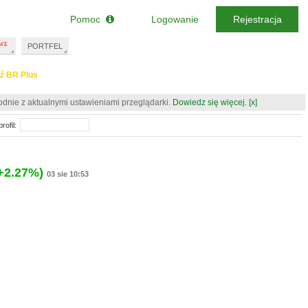
Pomoc
Logowanie
Rejestracja
PORTFEL
ź BR Plus
odnie z aktualnymi ustawieniami przeglądarki.
Dowiedz się więcej.
[x]
rofil:
+2.27%)
03 sie 10:53