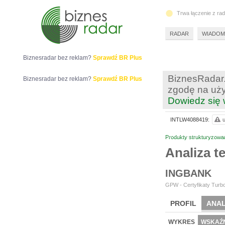
Trwa łączenie z ra
RADAR
WIADOM
Biznesradar bez reklam?
Sprawdź BR Plus
BiznesRadar.
Biznesradar bez reklam?
Sprawdź BR Plus
zgodę na uży
Dowiedz się 
INTLW4088419:
u
Produkty strukturyzowa
Analiza 
INGBANK
GPW - Certyfikaty Turbo
PROFIL
ANAL
WYKRES
WSKAŹN