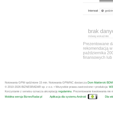
Interwał:
godzi
brak dany
mówią wskaźniki
Prezentowane dan
rekomendacją w 
października 20
finansowych lub 
Notowania GPW opóźnione 15 min.
Notowania GPW/NC dostarcza
Dom Maklerski BDM 
© 2010-2026 BIZNESRADAR sp. z o.o. • Wszystkie prawa zastrzeżone • produkcja:
W3
Korzystanie z serwisu oznacza akceptację
regulaminu
. Prezentowanie kwotowania nie m
Mobilna wersja BiznesRadar.pl
Aplikacja dla systemu Android
Dla wła