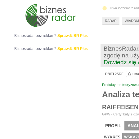
Trwa łączenie z ra
RADAR
WIADOM
Biznesradar bez reklam?
Sprawdź BR Plus
BiznesRadar.
Biznesradar bez reklam?
Sprawdź BR Plus
zgodę na uży
Dowiedz się 
RBIFL2SDF:
usta
Produkty strukturyzowa
Analiza 
RAIFFEISEN
GPW - Certyfikaty z dźw
PROFIL
ANAL
WYKRES
WSKAŹN