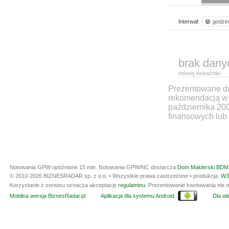
Interwał:
godzi
brak dany
mówią wskaźniki
Prezentowane dan
rekomendacją w 
października 20
finansowych lub 
Notowania GPW opóźnione 15 min.
Notowania GPW/NC dostarcza
Dom Maklerski BDM 
© 2010-2026 BIZNESRADAR sp. z o.o. • Wszystkie prawa zastrzeżone • produkcja:
W3
Korzystanie z serwisu oznacza akceptację
regulaminu
. Prezentowanie kwotowania nie m
Mobilna wersja BiznesRadar.pl
Aplikacja dla systemu Android
Dla wła