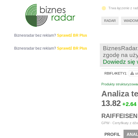
Trwa łączenie z ra
RADAR
WIADOM
Biznesradar bez reklam?
Sprawdź BR Plus
BiznesRadar.
Biznesradar bez reklam?
Sprawdź BR Plus
zgodę na uży
Dowiedz się 
RBIFL4KETY1:
u
Produkty strukturyzowa
Analiza 
13.82
+2.64
RAIFFEISEN
GPW - Certyfikaty z dźw
PROFIL
ANAL