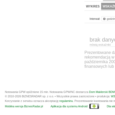
WYKRES
WSKAŹN
Interwał:
godzi
brak dany
mówią wskaźniki
Prezentowane dan
rekomendacją w 
października 20
finansowych lub 
Notowania GPW opóźnione 15 min.
Notowania GPW/NC dostarcza
Dom Maklerski BDM 
© 2010-2026 BIZNESRADAR sp. z o.o. • Wszystkie prawa zastrzeżone • produkcja:
W3
Korzystanie z serwisu oznacza akceptację
regulaminu
. Prezentowanie kwotowania nie m
Mobilna wersja BiznesRadar.pl
Aplikacja dla systemu Android
Dla wła