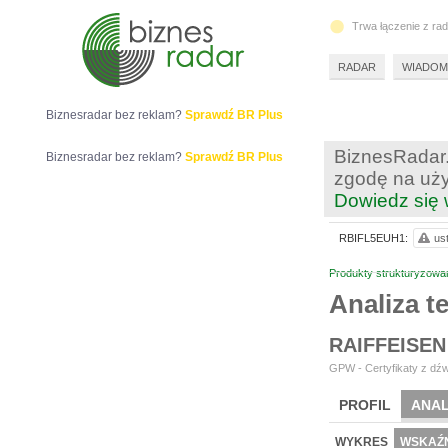
Trwa łączenie z ra
RADAR
WIADOM
Biznesradar bez reklam?
Sprawdź BR Plus
BiznesRadar.
Biznesradar bez reklam?
Sprawdź BR Plus
zgodę na uży
Dowiedz się 
RBIFL5EUH1:
us
Produkty strukturyzowa
Analiza 
RAIFFEISEN
GPW - Certyfikaty z dźw
PROFIL
ANAL
WYKRES
WSKAŹN