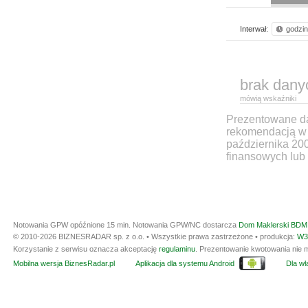
Interwał:
godzi
brak dany
mówią wskaźniki
Prezentowane dan
rekomendacją w 
października 20
finansowych lub 
Notowania GPW opóźnione 15 min.
Notowania GPW/NC dostarcza
Dom Maklerski BDM 
© 2010-2026 BIZNESRADAR sp. z o.o. • Wszystkie prawa zastrzeżone • produkcja:
W3
Korzystanie z serwisu oznacza akceptację
regulaminu
. Prezentowanie kwotowania nie m
Mobilna wersja BiznesRadar.pl
Aplikacja dla systemu Android
Dla wła