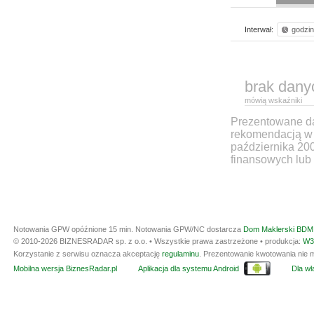
Interwał:
godzi
brak dany
mówią wskaźniki
Prezentowane dan
rekomendacją w 
października 20
finansowych lub 
Notowania GPW opóźnione 15 min.
Notowania GPW/NC dostarcza
Dom Maklerski BDM 
© 2010-2026 BIZNESRADAR sp. z o.o. • Wszystkie prawa zastrzeżone • produkcja:
W3
Korzystanie z serwisu oznacza akceptację
regulaminu
. Prezentowanie kwotowania nie m
Mobilna wersja BiznesRadar.pl
Aplikacja dla systemu Android
Dla wła