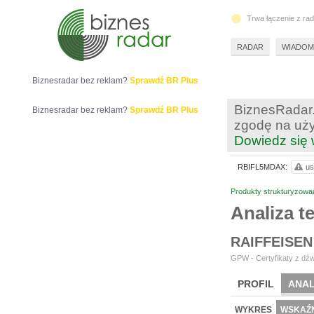
Trwa łączenie z ra
RADAR
WIADOM
Biznesradar bez reklam?
Sprawdź BR Plus
BiznesRadar.
Biznesradar bez reklam?
Sprawdź BR Plus
zgodę na uży
Dowiedz się 
RBIFL5MDAX:
us
Produkty strukturyzowa
Analiza 
RAIFFEISEN
GPW - Certyfikaty z dźw
PROFIL
ANAL
WYKRES
WSKAŹN