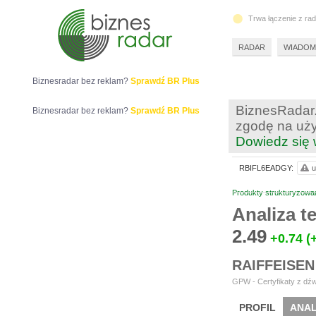
Trwa łączenie z ra
RADAR
WIADOM
Biznesradar bez reklam?
Sprawdź BR Plus
BiznesRadar.
Biznesradar bez reklam?
Sprawdź BR Plus
zgodę na uży
Dowiedz się 
RBIFL6EADGY:
u
Produkty strukturyzowa
Analiza 
2.49
+0.74
(
RAIFFEISEN
GPW - Certyfikaty z dźw
PROFIL
ANAL