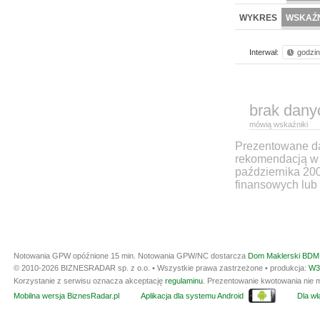
WYKRES
WSKAŹN
Interwał:
godzi
brak dany
mówią wskaźniki
Prezentowane dan
rekomendacją w 
października 20
finansowych lub 
Notowania GPW opóźnione 15 min.
Notowania GPW/NC dostarcza
Dom Maklerski BDM 
© 2010-2026 BIZNESRADAR sp. z o.o. • Wszystkie prawa zastrzeżone • produkcja:
W3
Korzystanie z serwisu oznacza akceptację
regulaminu
. Prezentowanie kwotowania nie m
Mobilna wersja BiznesRadar.pl
Aplikacja dla systemu Android
Dla wła