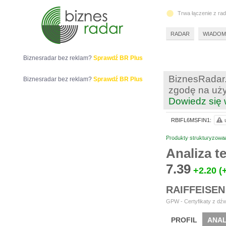
Trwa łączenie z ra
RADAR
WIADOM
Biznesradar bez reklam?
Sprawdź BR Plus
BiznesRadar.
Biznesradar bez reklam?
Sprawdź BR Plus
zgodę na uży
Dowiedz się 
RBIFL6MSFIN1:
Produkty strukturyzowa
Analiza 
7.39
+2.20
(
RAIFFEISEN
GPW - Certyfikaty z dźw
PROFIL
ANAL