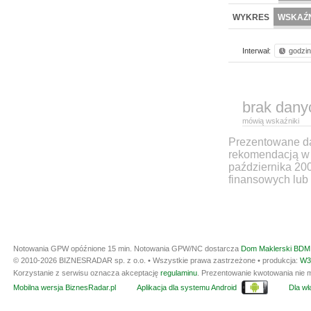
WYKRES
WSKAŹN
Interwał:
godzi
brak dany
mówią wskaźniki
Prezentowane dan
rekomendacją w 
października 20
finansowych lub 
Notowania GPW opóźnione 15 min.
Notowania GPW/NC dostarcza
Dom Maklerski BDM 
© 2010-2026 BIZNESRADAR sp. z o.o. • Wszystkie prawa zastrzeżone • produkcja:
W3
Korzystanie z serwisu oznacza akceptację
regulaminu
. Prezentowanie kwotowania nie m
Mobilna wersja BiznesRadar.pl
Aplikacja dla systemu Android
Dla wła