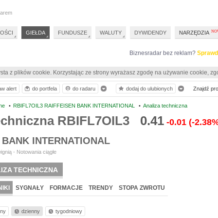
darem
OŚCI
GIEŁDA
FUNDUSZE
WALUTY
DYWIDENDY
NARZĘDZIA
Biznesradar bez reklam?
Sprawd
sta z plików cookie. Korzystając ze strony wyrażasz zgodę na używanie cookie, zg
aw alert
do portfela
do radaru
dodaj do ulubionych
Znajdź prof
ne
•
RBIFL7OIL3 RAIFFEISEN BANK INTERNATIONAL
•
Analiza techniczna
techniczna RBIFL7OIL3
0.41
-0.01
(-2.38
 BANK INTERNATIONAL
ignią - Notowania ciągłe
IZA TECHNICZNA
IKI
SYGNAŁY
FORMACJE
TRENDY
STOPA ZWROTU
nny
dzienny
tygodniowy