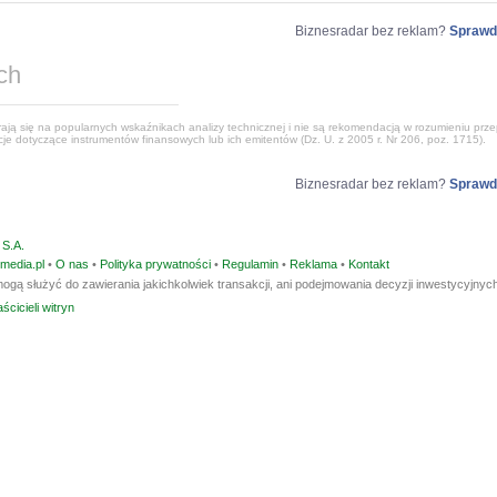
Biznesradar bez reklam?
Sprawd
ch
ją się na popularnych wskaźnikach analizy technicznej i nie są rekomendacją w rozumieniu przep
e dotyczące instrumentów finansowych lub ich emitentów (Dz. U. z 2005 r. Nr 206, poz. 1715).
Biznesradar bez reklam?
Sprawd
S.A.
media.pl
•
O nas
•
Polityka prywatności
•
Regulamin
•
Reklama
•
Kontakt
ogą służyć do zawierania jakichkolwiek transakcji, ani podejmowania decyzji inwestycyjnych
ścicieli witryn