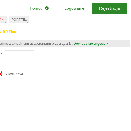
Pomoc
Logowanie
Rejestracja
PORTFEL
ź BR Plus
odnie z aktualnymi ustawieniami przeglądarki.
Dowiedz się więcej.
[x]
il:
%)
17 kwi 09:54