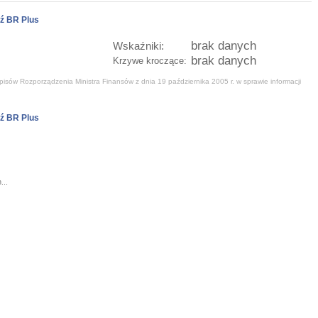
ź BR Plus
brak danych
Wskaźniki:
brak danych
Krzywe kroczące:
isów Rozporządzenia Ministra Finansów z dnia 19 października 2005 r. w sprawie informacji
ź BR Plus
...