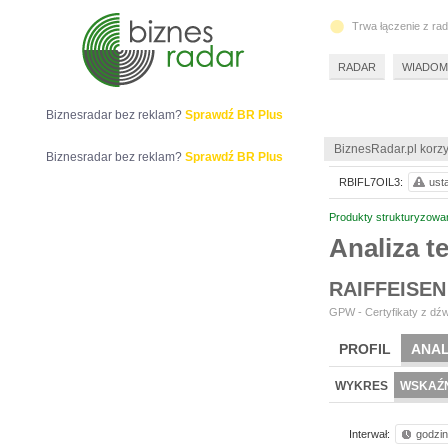
Trwa łączenie z ra
RADAR
WIADOM
Biznesradar bez reklam?
Sprawdź BR Plus
BiznesRadar.pl korzy
Biznesradar bez reklam?
Sprawdź BR Plus
RBIFL7OIL3:
ust
Produkty strukturyzowa
Analiza 
RAIFFEISEN
GPW - Certyfikaty z dźw
PROFIL
ANAL
WYKRES
WSKAŹN
Interwał:
godzi