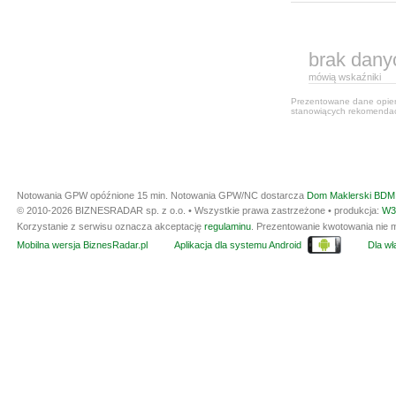
brak dany
mówią wskaźniki
Prezentowane dane opiera
stanowiących rekomendacj
Notowania GPW opóźnione 15 min.
Notowania GPW/NC dostarcza
Dom Maklerski BDM 
© 2010-2026 BIZNESRADAR sp. z o.o. • Wszystkie prawa zastrzeżone • produkcja:
W3
Korzystanie z serwisu oznacza akceptację
regulaminu
. Prezentowanie kwotowania nie m
Mobilna wersja BiznesRadar.pl
Aplikacja dla systemu Android
Dla wła