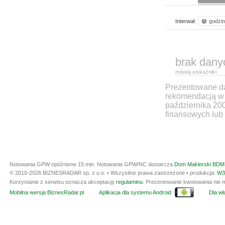
Interwał:
godzi
brak dany
mówią wskaźniki
Prezentowane dan
rekomendacją w 
października 20
finansowych lub 
Notowania GPW opóźnione 15 min.
Notowania GPW/NC dostarcza
Dom Maklerski BDM 
© 2010-2026 BIZNESRADAR sp. z o.o. • Wszystkie prawa zastrzeżone • produkcja:
W3
Korzystanie z serwisu oznacza akceptację
regulaminu
. Prezentowanie kwotowania nie m
Mobilna wersja BiznesRadar.pl
Aplikacja dla systemu Android
Dla wła