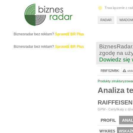
Trwa łączenie z ra
RADAR
WIADOM
Biznesradar bez reklam?
Sprawdź BR Plus
BiznesRadar.
Biznesradar bez reklam?
Sprawdź BR Plus
zgodę na uży
Dowiedz się 
RBIFS2MBK:
ust
Produkty strukturyzowa
Analiza 
RAIFFEISEN
GPW - Certyfikaty z dźw
PROFIL
ANAL
WYKRES
WSKAŹN