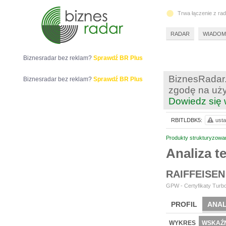
Trwa łączenie z ra
RADAR
WIADOM
Biznesradar bez reklam?
Sprawdź BR Plus
BiznesRadar.
Biznesradar bez reklam?
Sprawdź BR Plus
zgodę na uży
Dowiedz się 
RBITLDBK5:
usta
Produkty strukturyzowa
Analiza 
RAIFFEISEN
GPW - Certyfikaty Turbo
PROFIL
ANAL
WYKRES
WSKAŹN