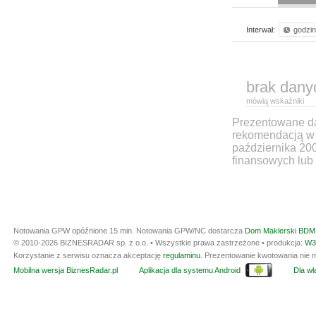
Interwał:
godzi
brak dany
mówią wskaźniki
Prezentowane dan
rekomendacją w 
października 20
finansowych lub 
Notowania GPW opóźnione 15 min.
Notowania GPW/NC dostarcza
Dom Maklerski BDM 
© 2010-2026 BIZNESRADAR sp. z o.o. • Wszystkie prawa zastrzeżone • produkcja:
W3
Korzystanie z serwisu oznacza akceptację
regulaminu
. Prezentowanie kwotowania nie m
Mobilna wersja BiznesRadar.pl
Aplikacja dla systemu Android
Dla wła