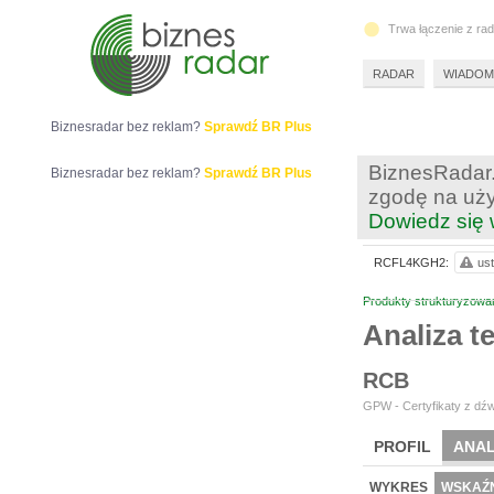
Trwa łączenie z ra
RADAR
WIADOM
Biznesradar bez reklam?
Sprawdź BR Plus
BiznesRadar.
Biznesradar bez reklam?
Sprawdź BR Plus
zgodę na uży
Dowiedz się 
RCFL4KGH2:
ust
Produkty strukturyzowa
Analiza 
RCB
GPW - Certyfikaty z dźw
PROFIL
ANAL
WYKRES
WSKAŹN