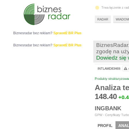
Trwa łączenie z ra
RADAR
WIADOM
Biznesradar bez reklam?
Sprawdź BR Plus
BiznesRadar.
Biznesradar bez reklam?
Sprawdź BR Plus
zgodę na uży
Dowiedz się 
INTLAMD83469:
Produkty strukturyzowa
Analiza 
148.40
+0.4
INGBANK
GPW - Certyfikaty Turbo
PROFIL
ANAL