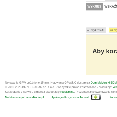
WYKRES
WSKAŹN
wykres AT
w
Aby korz
Notowania GPW opóźnione 15 min.
Notowania GPW/NC dostarcza
Dom Maklerski BDM 
© 2010-2026 BIZNESRADAR sp. z o.o. • Wszystkie prawa zastrzeżone • produkcja:
W3
Korzystanie z serwisu oznacza akceptację
regulaminu
. Prezentowanie kwotowania nie m
Mobilna wersja BiznesRadar.pl
Aplikacja dla systemu Android
Dla wła