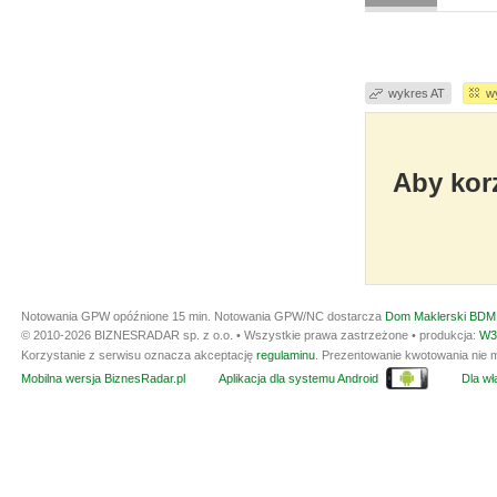
wykres AT
w
Aby korz
Notowania GPW opóźnione 15 min.
Notowania GPW/NC dostarcza
Dom Maklerski BDM 
© 2010-2026 BIZNESRADAR sp. z o.o. • Wszystkie prawa zastrzeżone • produkcja:
W3
Korzystanie z serwisu oznacza akceptację
regulaminu
. Prezentowanie kwotowania nie m
Mobilna wersja BiznesRadar.pl
Aplikacja dla systemu Android
Dla wła