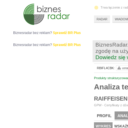
Trwa łączenie z ra
RADAR
WIADOM
Biznesradar bez reklam?
Sprawdź BR Plus
BiznesRadar.
Biznesradar bez reklam?
Sprawdź BR Plus
zgodę na uży
Dowiedz się 
RBIFL4CBK:
usta
Produkty strukturyzowa
Analiza 
RAIFFEISEN
GPW - Certyfikaty z dźw
PROFIL
ANAL
WYKRES
WSKAŹN