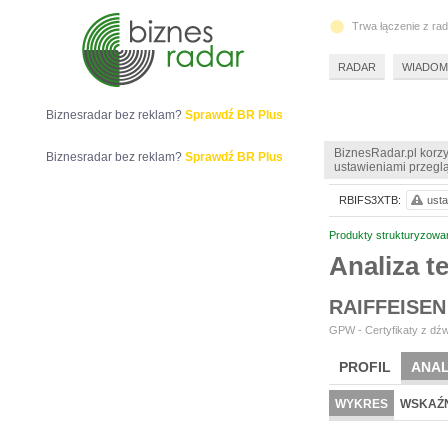
Trwa łączenie z ra
RADAR
WIADOM
Biznesradar bez reklam?
Sprawdź BR Plus
BiznesRadar.pl korzy
Biznesradar bez reklam?
Sprawdź BR Plus
ustawieniami przeglą
RBIFS3XTB:
usta
Produkty strukturyzowa
Analiza 
RAIFFEISEN
GPW - Certyfikaty z dźw
PROFIL
ANAL
WYKRES
WSKAŹN