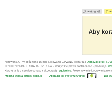
wykres AT
w
Aby korz
Notowania GPW opóźnione 15 min.
Notowania GPW/NC dostarcza
Dom Maklerski BDM 
© 2010-2026 BIZNESRADAR sp. z o.o. • Wszystkie prawa zastrzeżone • produkcja:
W3
Korzystanie z serwisu oznacza akceptację
regulaminu
. Prezentowanie kwotowania nie m
Mobilna wersja BiznesRadar.pl
Aplikacja dla systemu Android
Dla wła