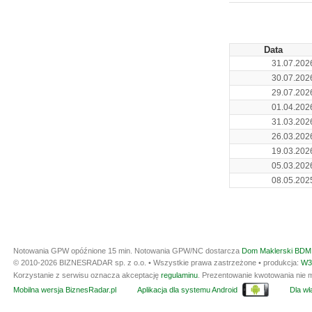
Data
31.07.202
30.07.202
29.07.202
01.04.202
31.03.202
26.03.202
19.03.202
05.03.202
08.05.202
Notowania GPW opóźnione 15 min.
Notowania GPW/NC dostarcza
Dom Maklerski BDM 
© 2010-2026 BIZNESRADAR sp. z o.o. • Wszystkie prawa zastrzeżone • produkcja:
W3
Korzystanie z serwisu oznacza akceptację
regulaminu
. Prezentowanie kwotowania nie m
Mobilna wersja BiznesRadar.pl
Aplikacja dla systemu Android
Dla wła