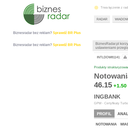
Trwa łączenie z ra
RADAR
WIADOM
Biznesradar bez reklam?
Sprawdź BR Plus
BiznesRadar.pl korzy
Biznesradar bez reklam?
Sprawdź BR Plus
ustawieniami przeglą
INTLDOW81141:
Produkty strukturyzowa
Notowani
46.15
+1.50
INGBANK
GPW - Certyfikaty Turbo
PROFIL
ANAL
NOTOWANIA
WIA