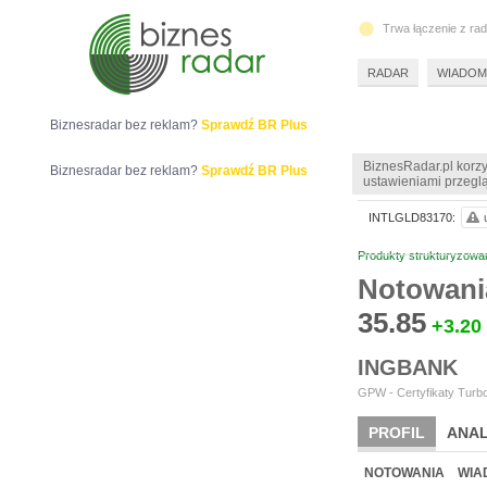
Trwa łączenie z ra
RADAR
WIADOM
Biznesradar bez reklam?
Sprawdź BR Plus
BiznesRadar.pl korzy
Biznesradar bez reklam?
Sprawdź BR Plus
ustawieniami przeglą
INTLGLD83170:
Produkty strukturyzowa
Notowani
35.85
+3.20
INGBANK
GPW - Certyfikaty Turbo
PROFIL
ANAL
NOTOWANIA
WIA