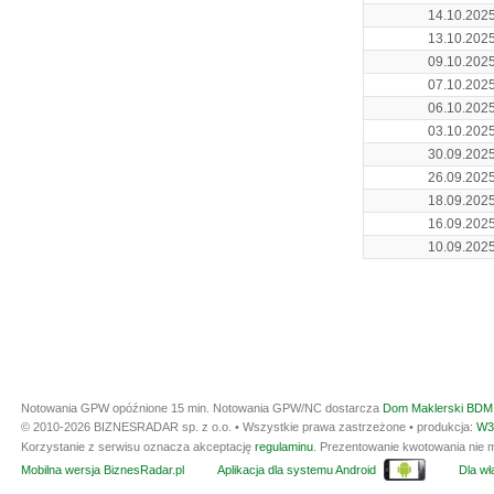
14.10.202
13.10.202
09.10.202
07.10.202
06.10.202
03.10.202
30.09.202
26.09.202
18.09.202
16.09.202
10.09.202
Notowania GPW opóźnione 15 min.
Notowania GPW/NC dostarcza
Dom Maklerski BDM 
© 2010-2026 BIZNESRADAR sp. z o.o. • Wszystkie prawa zastrzeżone • produkcja:
W3
Korzystanie z serwisu oznacza akceptację
regulaminu
. Prezentowanie kwotowania nie m
Mobilna wersja BiznesRadar.pl
Aplikacja dla systemu Android
Dla wła