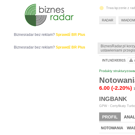
Trwa łączenie z ra
RADAR
WIADOM
Biznesradar bez reklam?
Sprawdź BR Plus
BiznesRadar.pl korzy
Biznesradar bez reklam?
Sprawdź BR Plus
ustawieniami przeglą
INTLNDX83915:
Produkty strukturyzowa
Notowani
6.00
(-2.20%)
INGBANK
GPW - Certyfikaty Turbo
PROFIL
ANAL
NOTOWANIA
WIA