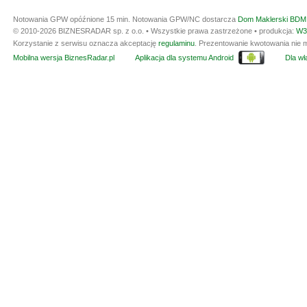
Notowania GPW opóźnione 15 min.
Notowania GPW/NC dostarcza
Dom Maklerski BDM 
© 2010-2026 BIZNESRADAR sp. z o.o. • Wszystkie prawa zastrzeżone • produkcja:
W3
Korzystanie z serwisu oznacza akceptację
regulaminu
. Prezentowanie kwotowania nie m
Mobilna wersja BiznesRadar.pl
Aplikacja dla systemu Android
Dla wła