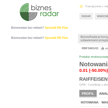
Trwa łączenie z ra
RADAR
WIADOM
Biznesradar bez reklam?
Sprawdź BR Plus
BiznesRadar.pl korzy
Biznesradar bez reklam?
Sprawdź BR Plus
ustawieniami przeglą
RBIFS4KGH2:
us
Produkty strukturyzowa
Notowani
0.01
(-50.00%)
RAIFFEISEN
GPW - Certyfikaty z dźw
PROFIL
ANAL
NOTOWANIA
WIA