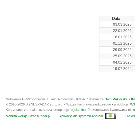
Data
03.03.2026
22.01.2026
16.01.2026
01.12.2025
26.09.2025
25.09.2025
04.02.2025
19.07.2024
Notowania GPW opóźnione 15 min.
Notowania GPW/NC dostarcza
Dom Maklerski BDM 
© 2010-2026 BIZNESRADAR sp. z o.o. • Wszystkie prawa zastrzeżone • produkcja:
W3
Korzystanie z serwisu oznacza akceptację
regulaminu
. Prezentowanie kwotowania nie m
Mobilna wersja BiznesRadar.pl
Aplikacja dla systemu Android
Dla wła