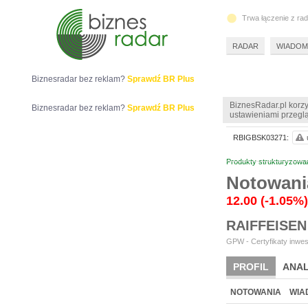
Trwa łączenie z ra
RADAR
WIADOM
Biznesradar bez reklam?
Sprawdź BR Plus
BiznesRadar.pl korzy
Biznesradar bez reklam?
Sprawdź BR Plus
ustawieniami przeglą
RBIGBSK03271:
Produkty strukturyzowa
Notowani
12.00
(-1.05%)
RAIFFEISEN
GPW - Certyfikaty inwes
PROFIL
ANAL
NOTOWANIA
WIA