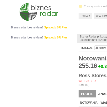
Trwa łączenie z ra
RADAR
WIADOM
Biznesradar bez reklam?
Sprawdź BR Plus
BiznesRadar.pl korzy
Biznesradar bez reklam?
Sprawdź BR Plus
ustawieniami przeglą
ROST.US:
ustaw 
Notowani
255.16
+0.8
Ross Stores,
WERSJA BETA
NASDAQ
PROFIL
ANAL
NOTOWANIA
WIA