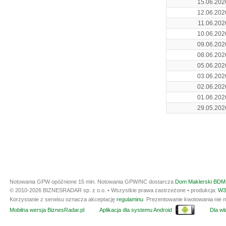
15.06.202
12.06.202
11.06.202
10.06.202
09.06.202
08.06.202
05.06.202
03.06.202
02.06.202
01.06.202
29.05.202
Notowania GPW opóźnione 15 min.
Notowania GPW/NC dostarcza
Dom Maklerski BDM 
© 2010-2026 BIZNESRADAR sp. z o.o. • Wszystkie prawa zastrzeżone • produkcja:
W3
Korzystanie z serwisu oznacza akceptację
regulaminu
. Prezentowanie kwotowania nie m
Mobilna wersja BiznesRadar.pl
Aplikacja dla systemu Android
Dla wła