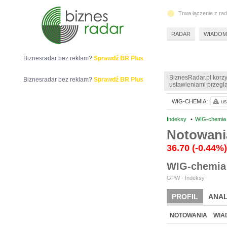
Trwa łączenie z ra
RADAR
WIADOM
Biznesradar bez reklam?
Sprawdź BR Plus
BiznesRadar.pl korzy
Biznesradar bez reklam?
Sprawdź BR Plus
ustawieniami przeglą
WIG-CHEMIA:
us
Indeksy
•
WIG-chemia
Notowani
36.70
(-0.44%)
WIG-chemia
GPW - Indeksy
PROFIL
ANAL
NOTOWANIA
WIA