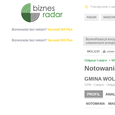
Trwa łączenie z ra
RADAR
WIADOM
Biznesradar bez reklam?
Sprawdź BR Plus
BiznesRadar.pl korzy
Biznesradar bez reklam?
Sprawdź BR Plus
ustawieniami przeglą
WOL1133:
ustaw 
Obligacje Catalyst
•
WO
Notowani
GMINA WO
GPW - Catalyst - Obligac
PROFIL
ANAL
NOTOWANIA
WIA