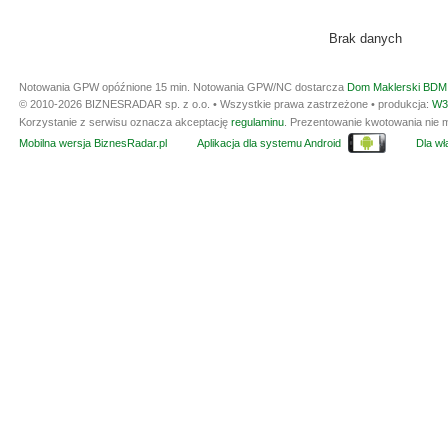
Brak danych
Notowania GPW opóźnione 15 min.
Notowania GPW/NC dostarcza
Dom Maklerski BDM 
© 2010-2026 BIZNESRADAR sp. z o.o. • Wszystkie prawa zastrzeżone • produkcja:
W3
Korzystanie z serwisu oznacza akceptację
regulaminu
. Prezentowanie kwotowania nie m
Mobilna wersja BiznesRadar.pl
Aplikacja dla systemu Android
Dla wła