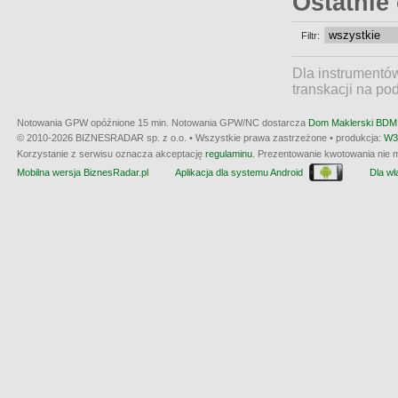
Ostatnie
Filtr:
Dla instrumentó
transkacji na po
Notowania GPW opóźnione 15 min.
Notowania GPW/NC dostarcza
Dom Maklerski BDM 
© 2010-2026 BIZNESRADAR sp. z o.o. • Wszystkie prawa zastrzeżone • produkcja:
W3
Korzystanie z serwisu oznacza akceptację
regulaminu
. Prezentowanie kwotowania nie m
Mobilna wersja BiznesRadar.pl
Aplikacja dla systemu Android
Dla wła