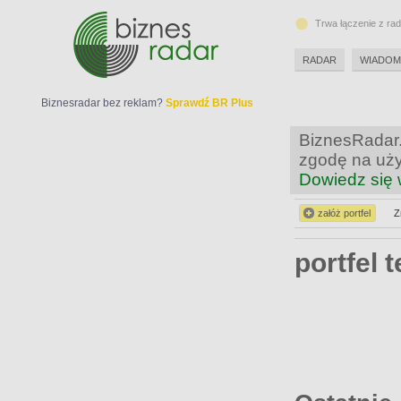
Trwa łączenie z ra
RADAR
WIADOM
Biznesradar bez reklam?
Sprawdź BR Plus
BiznesRadar.
zgodę na uży
Dowiedz się 
załóż portfel
Z
portfel 