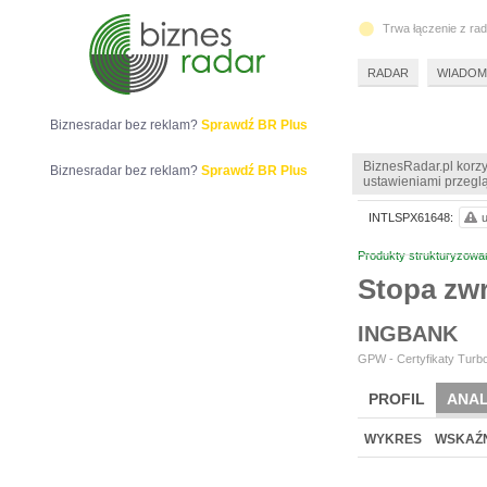
Trwa łączenie z ra
RADAR
WIADOM
Biznesradar bez reklam?
Sprawdź BR Plus
BiznesRadar.pl korzy
Biznesradar bez reklam?
Sprawdź BR Plus
ustawieniami przeglą
INTLSPX61648:
u
Produkty strukturyzowa
Stopa zw
INGBANK
GPW - Certyfikaty Turbo
PROFIL
ANAL
WYKRES
WSKAŹN