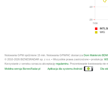
-10
-20
7/08
INTLS
WIG
Notowania GPW opóźnione 15 min.
Notowania GPW/NC dostarcza
Dom Maklerski BDM 
© 2010-2026 BIZNESRADAR sp. z o.o. • Wszystkie prawa zastrzeżone • produkcja:
W3
Korzystanie z serwisu oznacza akceptację
regulaminu
. Prezentowanie kwotowania nie m
Mobilna wersja BiznesRadar.pl
Aplikacja dla systemu Android
Dla wła