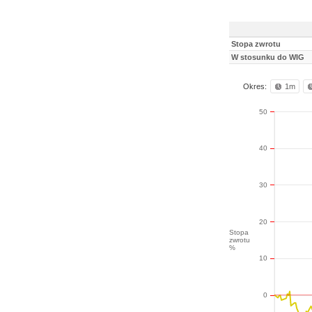
Stopa zwrotu
W stosunku do WIG
Okres:
1m
50
40
30
20
Stopa
zwrotu
%
10
0