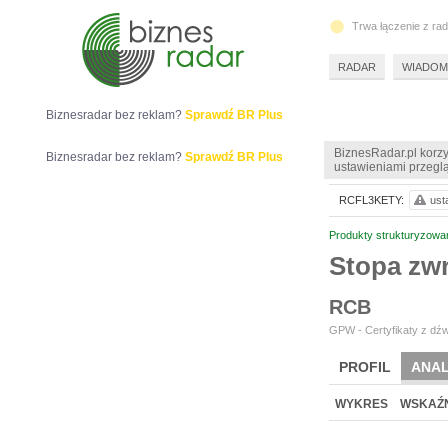
Trwa łączenie z ra
RADAR
WIADOM
Biznesradar bez reklam?
Sprawdź BR Plus
BiznesRadar.pl korzy
Biznesradar bez reklam?
Sprawdź BR Plus
ustawieniami przeglą
RCFL3KETY:
ust
Produkty strukturyzowa
Stopa z
RCB
GPW - Certyfikaty z dźw
PROFIL
ANAL
WYKRES
WSKAŹN