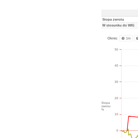
Stopa zwrotu
W stosunku do WIG
Okres:
1m
50
40
30
20
Stopa
zwrotu
%
10
0