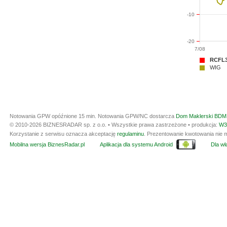
-10
-20
7/08
RCFL
WIG
Notowania GPW opóźnione 15 min.
Notowania GPW/NC dostarcza
Dom Maklerski BDM 
© 2010-2026 BIZNESRADAR sp. z o.o. • Wszystkie prawa zastrzeżone • produkcja:
W3
Korzystanie z serwisu oznacza akceptację
regulaminu
. Prezentowanie kwotowania nie m
Mobilna wersja BiznesRadar.pl
Aplikacja dla systemu Android
Dla wła