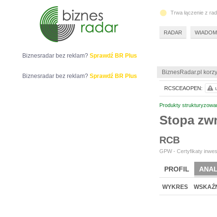
Trwa łączenie z ra
RADAR
WIADOM
Biznesradar bez reklam?
Sprawdź BR Plus
BiznesRadar.pl korzy
Biznesradar bez reklam?
Sprawdź BR Plus
RCSCEAOPEN:
Produkty strukturyzowa
Stopa z
RCB
GPW - Certyfikaty inwes
PROFIL
ANAL
WYKRES
WSKAŹN