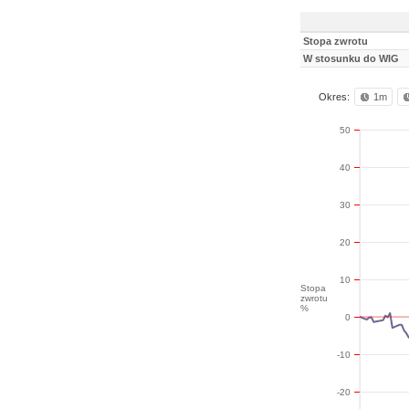
Stopa zwrotu
W stosunku do WIG
Okres:
1m
50
40
30
20
10
Stopa
zwrotu
%
0
-10
-20