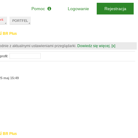
Pomoc
Logowanie
Rejestracja
PORTFEL
ź BR Plus
odnie z aktualnymi ustawieniami przeglądarki.
Dowiedz się więcej.
[x]
rofil:
25 maj 15:49
ź BR Plus