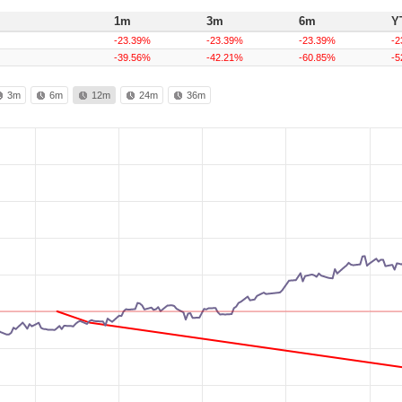
1m
3m
6m
Y
-23.39%
-23.39%
-23.39%
-2
-39.56%
-42.21%
-60.85%
-5
3m
6m
12m
24m
36m