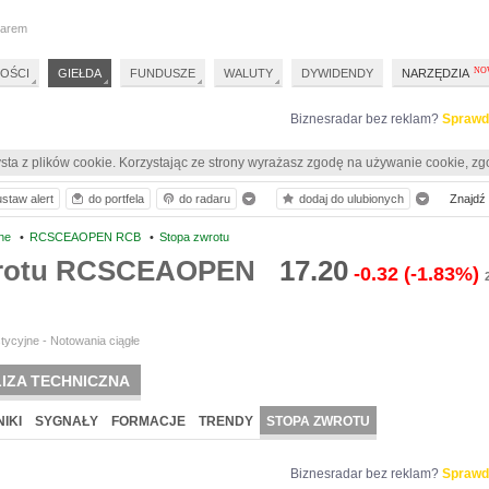
darem
OŚCI
GIEŁDA
FUNDUSZE
WALUTY
DYWIDENDY
NARZĘDZIA
Biznesradar bez reklam?
Sprawd
sta z plików cookie. Korzystając ze strony wyrażasz zgodę na używanie cookie, zg
ustaw alert
do portfela
do radaru
dodaj do ulubionych
Znajdź p
ne
•
RCSCEAOPEN RCB
•
Stopa zwrotu
wrotu RCSCEAOPEN
17.20
-0.32
(-1.83%)
tycyjne - Notowania ciągłe
IZA TECHNICZNA
IKI
SYGNAŁY
FORMACJE
TRENDY
STOPA ZWROTU
Biznesradar bez reklam?
Sprawd