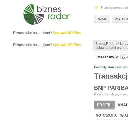
Trwa łączenie z ra
RADAR
WIADOM
Biznesradar bez reklam?
Sprawdź BR Plus
BiznesRadar.pl korzy
Biznesradar bez reklam?
Sprawdź BR Plus
ustawieniami przeglą
BNPPBSK0228:
u
Produkty strukturyzowa
Transak
BNP PARIB
GPW - Certyfikaty inwes
PROFIL
ANAL
NOTOWANIA
WIA