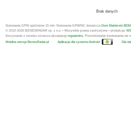
Brak danych
Notowania GPW opóźnione 15 min.
Notowania GPW/NC dostarcza
Dom Maklerski BDM 
© 2010-2026 BIZNESRADAR sp. z o.o. • Wszystkie prawa zastrzeżone • produkcja:
W3
Korzystanie z serwisu oznacza akceptację
regulaminu
. Prezentowanie kwotowania nie m
Mobilna wersja BiznesRadar.pl
Aplikacja dla systemu Android
Dla wła