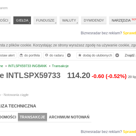
darem
OŚCI
GIEŁDA
FUNDUSZE
WALUTY
DYWIDENDY
NARZĘDZIA
Biznesradar bez reklam?
Sprawd
sta z plików cookie. Korzystając ze strony wyrażasz zgodę na używanie cookie, zg
staw alert
do portfela
do radaru
dodaj do ulubionych
Znajdź p
ne
•
INTLSPX59733 INGBANK
•
Transakcje
je INTLSPX59733
114.20
-0.60
(-0.52%)
20 li
 - Notowania ciągłe
IZA TECHNICZNA
DOMOŚCI
TRANSAKCJE
ARCHIWUM NOTOWAŃ
Biznesradar bez reklam?
Sprawd