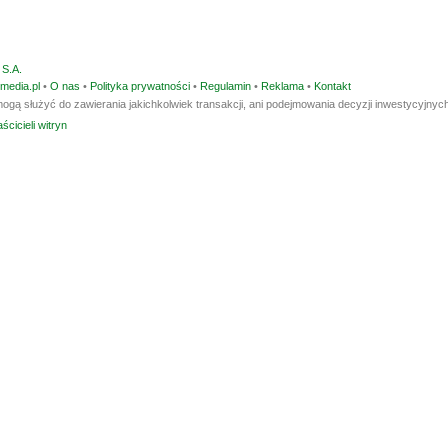
S.A.
media.pl
•
O nas
•
Polityka prywatności
•
Regulamin
•
Reklama
•
Kontakt
ogą służyć do zawierania jakichkolwiek transakcji, ani podejmowania decyzji inwestycyjnych
ścicieli witryn