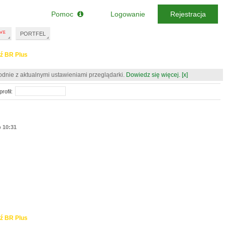
Pomoc
Logowanie
Rejestracja
PORTFEL
ź BR Plus
odnie z aktualnymi ustawieniami przeglądarki.
Dowiedz się więcej.
[x]
rofil:
p 10:31
ź BR Plus