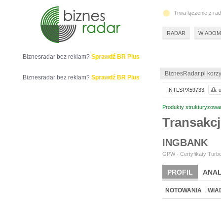
Trwa łączenie z ra
RADAR
WIADOM
Biznesradar bez reklam?
Sprawdź BR Plus
BiznesRadar.pl korzy
Biznesradar bez reklam?
Sprawdź BR Plus
INTLSPX59733:
u
Produkty strukturyzowa
Transakc
INGBANK
GPW - Certyfikaty Turbo
PROFIL
ANAL
NOTOWANIA
WIA