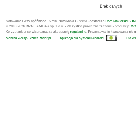
Brak danych
Notowania GPW opóźnione 15 min.
Notowania GPW/NC dostarcza
Dom Maklerski BDM 
© 2010-2026 BIZNESRADAR sp. z o.o. • Wszystkie prawa zastrzeżone • produkcja:
W3
Korzystanie z serwisu oznacza akceptację
regulaminu
. Prezentowanie kwotowania nie m
Mobilna wersja BiznesRadar.pl
Aplikacja dla systemu Android
Dla wła