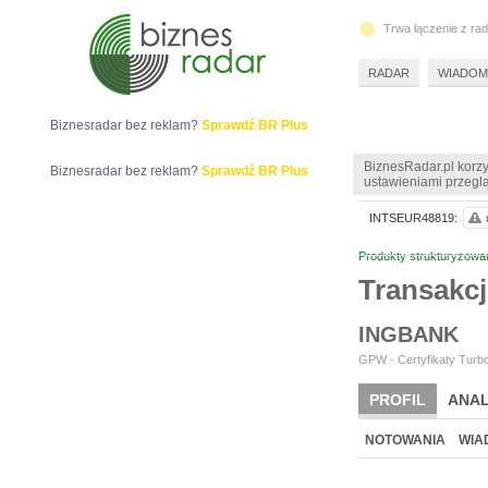
Trwa łączenie z ra
RADAR
WIADOM
Biznesradar bez reklam?
Sprawdź BR Plus
BiznesRadar.pl korzy
Biznesradar bez reklam?
Sprawdź BR Plus
ustawieniami przeglą
INTSEUR48819:
Produkty strukturyzowa
Transakc
INGBANK
GPW - Certyfikaty Turbo
PROFIL
ANAL
NOTOWANIA
WIA