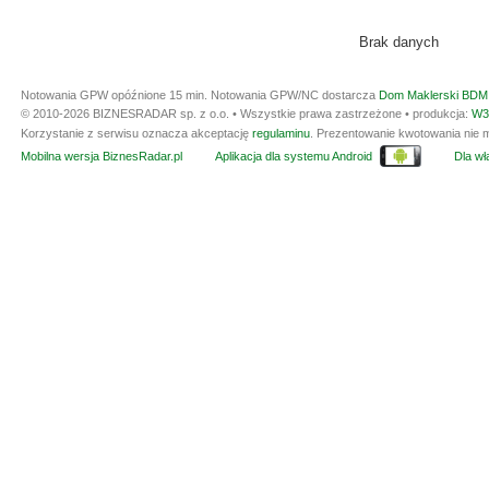
Brak danych
Notowania GPW opóźnione 15 min.
Notowania GPW/NC dostarcza
Dom Maklerski BDM 
© 2010-2026 BIZNESRADAR sp. z o.o. • Wszystkie prawa zastrzeżone • produkcja:
W3
Korzystanie z serwisu oznacza akceptację
regulaminu
. Prezentowanie kwotowania nie m
Mobilna wersja BiznesRadar.pl
Aplikacja dla systemu Android
Dla wła