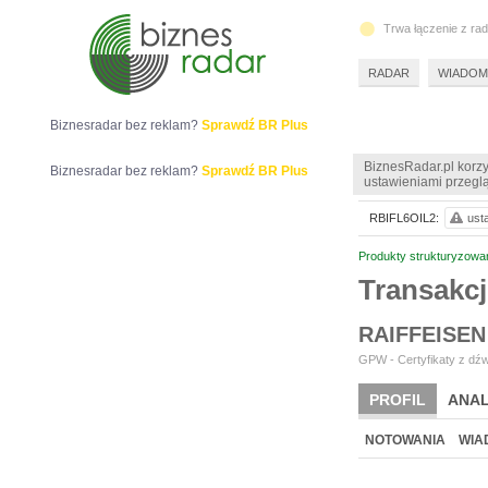
Trwa łączenie z ra
RADAR
WIADOM
Biznesradar bez reklam?
Sprawdź BR Plus
BiznesRadar.pl korzy
Biznesradar bez reklam?
Sprawdź BR Plus
ustawieniami przeglą
RBIFL6OIL2:
ust
Produkty strukturyzowa
Transakc
RAIFFEISEN
GPW - Certyfikaty z dźw
PROFIL
ANAL
NOTOWANIA
WIA