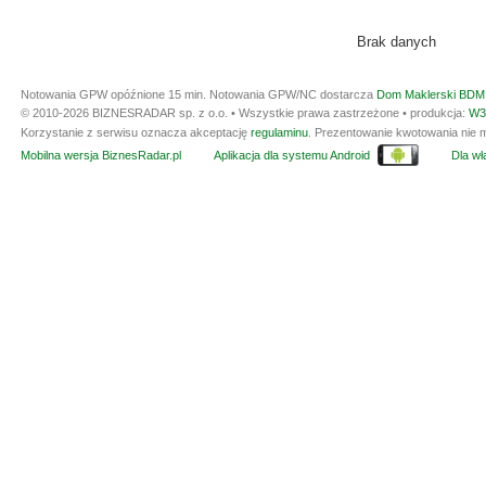
Brak danych
Notowania GPW opóźnione 15 min.
Notowania GPW/NC dostarcza
Dom Maklerski BDM 
© 2010-2026 BIZNESRADAR sp. z o.o. • Wszystkie prawa zastrzeżone • produkcja:
W3
Korzystanie z serwisu oznacza akceptację
regulaminu
. Prezentowanie kwotowania nie m
Mobilna wersja BiznesRadar.pl
Aplikacja dla systemu Android
Dla wła