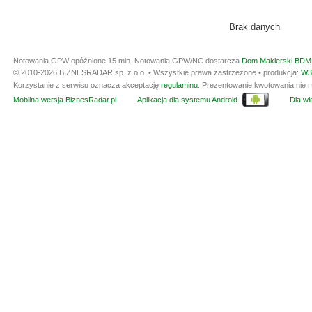
Brak danych
Notowania GPW opóźnione 15 min.
Notowania GPW/NC dostarcza
Dom Maklerski BDM 
© 2010-2026 BIZNESRADAR sp. z o.o. • Wszystkie prawa zastrzeżone • produkcja:
W3
Korzystanie z serwisu oznacza akceptację
regulaminu
. Prezentowanie kwotowania nie m
Mobilna wersja BiznesRadar.pl
Aplikacja dla systemu Android
Dla wła