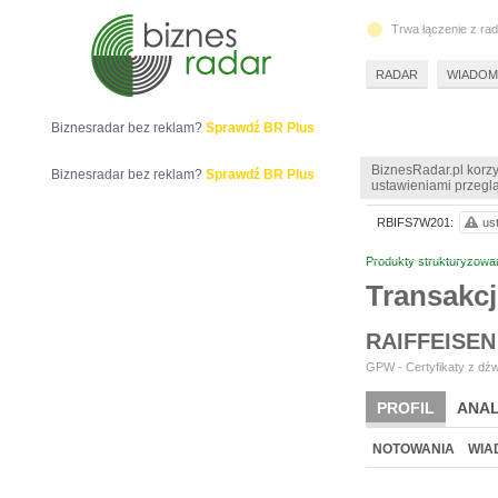
Trwa łączenie z ra
RADAR
WIADOM
Biznesradar bez reklam?
Sprawdź BR Plus
BiznesRadar.pl korzy
Biznesradar bez reklam?
Sprawdź BR Plus
ustawieniami przeglą
RBIFS7W201:
us
Produkty strukturyzowa
Transakc
RAIFFEISEN
GPW - Certyfikaty z dźw
PROFIL
ANAL
NOTOWANIA
WIA