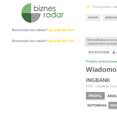
Trwa łączenie z ra
RADAR
WIADOM
Biznesradar bez reklam?
Sprawdź BR Plus
BiznesRadar.pl korzy
Biznesradar bez reklam?
Sprawdź BR Plus
ustawieniami przeglą
INTLKGH72538:
Produkty strukturyzowa
Wiadomo
INGBANK
GPW - Certyfikaty Turbo
PROFIL
ANAL
NOTOWANIA
WIA