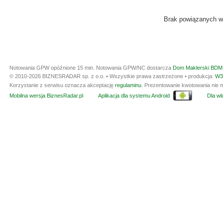
Brak powiązanych w
Notowania GPW opóźnione 15 min.
Notowania GPW/NC dostarcza
Dom Maklerski BDM 
© 2010-2026 BIZNESRADAR sp. z o.o. • Wszystkie prawa zastrzeżone • produkcja:
W3
Korzystanie z serwisu oznacza akceptację
regulaminu
. Prezentowanie kwotowania nie m
Mobilna wersja BiznesRadar.pl
Aplikacja dla systemu Android
Dla wła