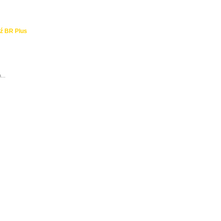
ź BR Plus
...