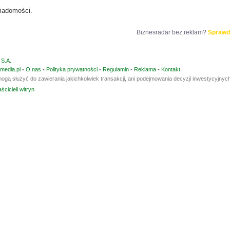
iadomości.
Biznesradar bez reklam?
Sprawd
S.A.
media.pl
•
O nas
•
Polityka prywatności
•
Regulamin
•
Reklama
•
Kontakt
ogą służyć do zawierania jakichkolwiek transakcji, ani podejmowania decyzji inwestycyjnych
ścicieli witryn