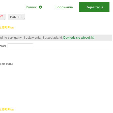
Pomoc
Logowanie
Rejestracja
PORTFEL
ź BR Plus
odnie z aktualnymi ustawieniami przeglądarki.
Dowiedz się więcej.
[x]
rofil:
4 sie 09:53
ź BR Plus