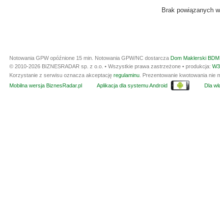
Brak powiązanych w
Notowania GPW opóźnione 15 min.
Notowania GPW/NC dostarcza
Dom Maklerski BDM 
© 2010-2026 BIZNESRADAR sp. z o.o. • Wszystkie prawa zastrzeżone • produkcja:
W3
Korzystanie z serwisu oznacza akceptację
regulaminu
. Prezentowanie kwotowania nie m
Mobilna wersja BiznesRadar.pl
Aplikacja dla systemu Android
Dla wła