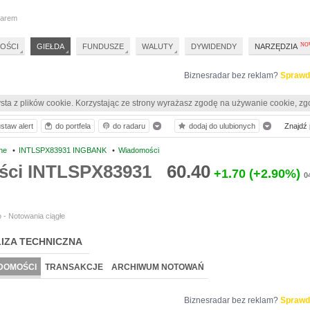
darem
OŚCI
GIEŁDA
FUNDUSZE
WALUTY
DYWIDENDY
NARZĘDZIA
Biznesradar bez reklam?
Sprawd
sta z plików cookie. Korzystając ze strony wyrażasz zgodę na używanie cookie, zg
staw alert
do portfela
do radaru
dodaj do ulubionych
Znajdź p
ne
•
INTLSPX83931 INGBANK
•
Wiadomości
ści INTLSPX83931
60.40
+1.70
(+2.90%)
0
 - Notowania ciągłe
IZA TECHNICZNA
DOMOŚCI
TRANSAKCJE
ARCHIWUM NOTOWAŃ
Biznesradar bez reklam?
Sprawd