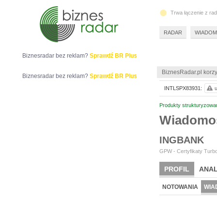
Trwa łączenie z ra
RADAR
WIADOM
Biznesradar bez reklam?
Sprawdź BR Plus
BiznesRadar.pl korzy
Biznesradar bez reklam?
Sprawdź BR Plus
INTLSPX83931:
u
Produkty strukturyzowa
Wiadomo
INGBANK
GPW - Certyfikaty Turbo
PROFIL
ANAL
NOTOWANIA
WIA