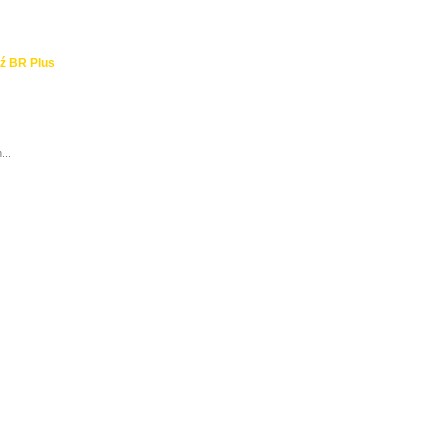
ź BR Plus
...