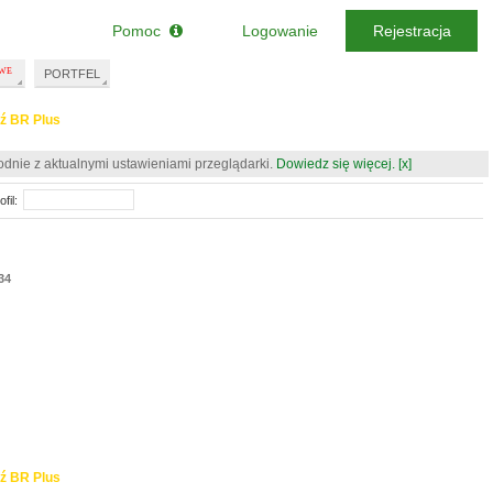
Pomoc
Logowanie
Rejestracja
PORTFEL
ź BR Plus
odnie z aktualnymi ustawieniami przeglądarki.
Dowiedz się więcej.
[x]
fil:
34
ź BR Plus