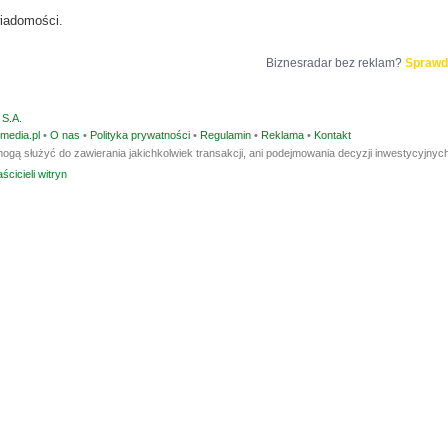
iadomości.
Biznesradar bez reklam?
Sprawd
S.A.
media.pl
•
O nas
•
Polityka prywatności
•
Regulamin
•
Reklama
•
Kontakt
ogą służyć do zawierania jakichkolwiek transakcji, ani podejmowania decyzji inwestycyjnych
ścicieli witryn