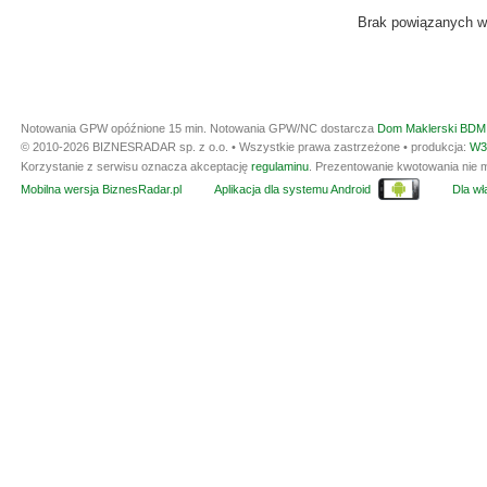
Brak powiązanych w
Notowania GPW opóźnione 15 min.
Notowania GPW/NC dostarcza
Dom Maklerski BDM 
© 2010-2026 BIZNESRADAR sp. z o.o. • Wszystkie prawa zastrzeżone • produkcja:
W3
Korzystanie z serwisu oznacza akceptację
regulaminu
. Prezentowanie kwotowania nie m
Mobilna wersja BiznesRadar.pl
Aplikacja dla systemu Android
Dla wła