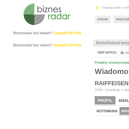
Trwa łączenie z ra
RADAR
WIADOM
Biznesradar bez reklam?
Sprawdź BR Plus
BiznesRadar.pl korzy
Biznesradar bez reklam?
Sprawdź BR Plus
RBIFS5PKN1:
us
Produkty strukturyzowa
Wiadomo
RAIFFEISEN
GPW - Certyfikaty z dźw
PROFIL
ANAL
NOTOWANIA
WIA