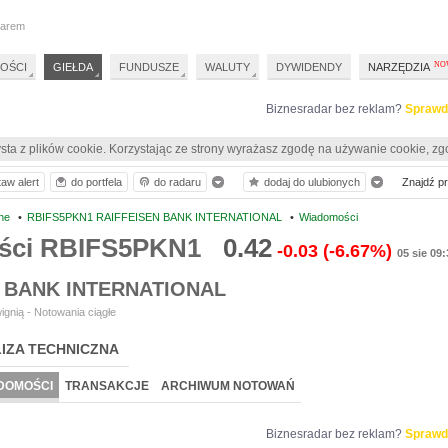
darem
OŚCI
GIEŁDA
FUNDUSZE
WALUTY
DYWIDENDY
NARZĘDZIA
Biznesradar bez reklam?
Sprawd
sta z plików cookie. Korzystając ze strony wyrażasz zgodę na używanie cookie, zg
taw alert
do portfela
do radaru
dodaj do ulubionych
Znajdź pro
ne
•
RBIFS5PKN1 RAIFFEISEN BANK INTERNATIONAL
•
Wiadomości
ści RBIFS5PKN1
0.42
-0.03
(-6.67%)
05 sie 09:
 BANK INTERNATIONAL
ignią - Notowania ciągłe
IZA TECHNICZNA
DOMOŚCI
TRANSAKCJE
ARCHIWUM NOTOWAŃ
Biznesradar bez reklam?
Sprawd