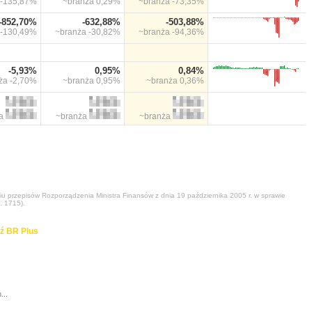
-135,87%
~branża
0,29%
~branża
-73,35%
-852,70%
-632,88%
-503,88%
-130,49%
~branża
-30,82%
~branża
-94,36%
-5,93%
0,95%
0,84%
nża
-2,70%
~branża
0,95%
~branża
0,36%
ża
~branża
~branża
niu przepisów Rozporządzenia Ministra Finansów z dnia 19 października 2005 r. w sprawie
. 1715).
ź BR Plus
...