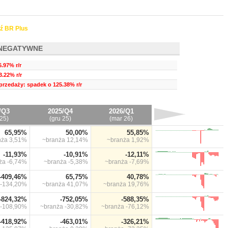
ź BR Plus
NEGATYWNE
.97% r/r
.22% r/r
przedaży: spadek o 125.38% r/r
/Q3
2025/Q4
2026/Q1
25)
(gru 25)
(mar 26)
65,95%
50,00%
55,85%
nża
3,51%
~branża
12,14%
~branża
1,92%
-11,93%
-10,91%
-12,11%
nża
-6,74%
~branża
-5,38%
~branża
-7,69%
-409,46%
65,75%
40,78%
-134,20%
~branża
41,07%
~branża
19,76%
-824,32%
-752,05%
-588,35%
-108,90%
~branża
-30,82%
~branża
-76,12%
-418,92%
-463,01%
-326,21%