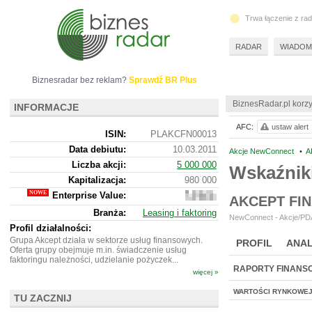
Trwa łączenie z ra
RADAR
WIADOM
Biznesradar bez reklam?
Sprawdź BR Plus
BiznesRadar.pl korzy
INFORMACJE
AFC:
ustaw alert
ISIN:
PLAKCFN00013
Data debiutu:
10.03.2011
Akcje NewConnect
•
A
Liczba akcji:
5 000 000
Wskaźnik
Kapitalizacja:
980 000
Enterprise Value:
6
AKCEPT FI
078
Branża:
Leasing i faktoring
000
NewConnect - Akcje/PDA 
Profil działalności:
Grupa Akcept działa w sektorze usług finansowych.
PROFIL
ANAL
Oferta grupy obejmuje m.in. świadczenie usług
faktoringu należności, udzielanie pożyczek...
RAPORTY FINANS
więcej »
WARTOŚCI RYNKOWE
TU ZACZNIJ