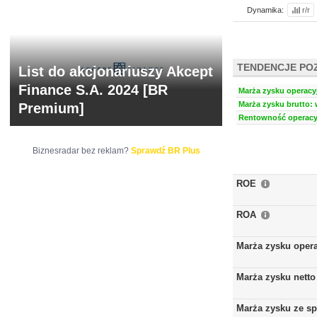
Dynamika:
r/r
TENDENCJE PO
List do akcjonariuszy Akcept
Finance S.A. 2024 [BR
Marża zysku operacyj
Marża zysku brutto: 
Premium]
Rentowność operacyj
Biznesradar bez reklam?
Sprawdź BR Plus
ROE
ROA
Marża zysku oper
Marża zysku netto
Marża zysku ze s