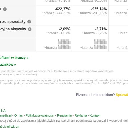
~branża
-75,10%
~branża
-91,05%
~branża
o
-622,37%
-935,14%
~branża
-244,53%
~branża
-201,16%
~branża
o ze sprzedaży
cyjna aktywów
-2,09%
-2,71%
~branża
-1,07%
~branża
-1,26%
~bra
~branża
~branża
~bran
ofilami w branży »
kaźników »
 podstawie urocznionych wartości RZiS i CashFlow z 4 ostatnich raportów kwartalnych.
czane są w oparciu o medianę.
ynie użyteczne informacje dotyczące kondycji finansowej spółek i nie są rekomendacją w rozumie
ekomendacje dotyczące instrumentów finansowych lub ich emitentów (Dz. U. z 2005 r. Nr 206, poz
Biznesradar bez reklam?
Sprawd
S.A.
media.pl
•
O nas
•
Polityka prywatności
•
Regulamin
•
Reklama
•
Kontakt
ogą służyć do zawierania jakichkolwiek transakcji, ani podejmowania decyzji inwestycyjnych
ścicieli witryn