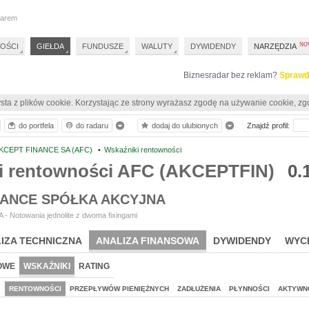
darem
OŚCI
GIEŁDA
FUNDUSZE
WALUTY
DYWIDENDY
NARZĘDZIA
Biznesradar bez reklam?
Sprawd
sta z plików cookie. Korzystając ze strony wyrażasz zgodę na używanie cookie, zg
do portfela
do radaru
dodaj do ulubionych
Znajdź profil:
KCEPT FINANCE SA (AFC)
•
Wskaźniki rentowności
i rentowności AFC (AKCEPTFIN)
0.
NANCE SPÓŁKA AKCYJNA
- Notowania jednolite z dwoma fixingami
IZA TECHNICZNA
ANALIZA FINANSOWA
DYWIDENDY
WYC
OWE
WSKAŹNIKI
RATING
J
RENTOWNOŚCI
PRZEPŁYWÓW PIENIĘŻNYCH
ZADŁUŻENIA
PŁYNNOŚCI
AKTYWN