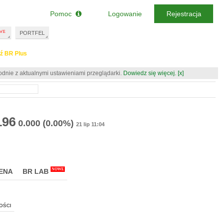
Pomoc
Logowanie
Rejestracja
PORTFEL
ź BR Plus
odnie z aktualnymi ustawieniami przeglądarki.
Dowiedz się więcej.
[x]
196
0.000
(0.00%)
21 lip 11:04
NOWE
ENA
BR LAB
OŚCI