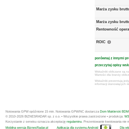
Marża zysku brutt
Marża zysku brutt
Rentowność opera
ROIC
porównaj z innymi pr
przeczytaj opisy ws
Wskaźniki obliczane są na
Wartości dla branży obli
Wskaźniki prezentują jed
informacji stanowiących r
Notowania GPW opóźnione 15 min.
Notowania GPW/NC dostarcza
Dom Maklerski BDM 
© 2010-2026 BIZNESRADAR sp. z o.o. • Wszystkie prawa zastrzeżone • produkcja:
W3
Korzystanie z serwisu oznacza akceptację
regulaminu
. Prezentowanie kwotowania nie m
Mobilna wersja BiznesRadar.pl
Aplikacja dla systemu Android
Dla wła