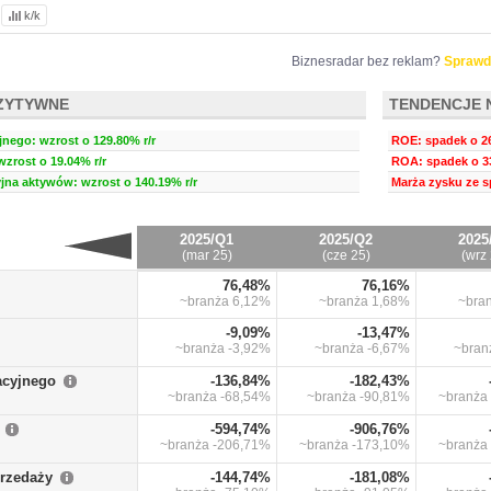
k/k
Biznesradar bez reklam?
Sprawd
ZYTYWNE
TENDENCJE 
nego: wzrost o 129.80% r/r
ROE: spadek o 26
wzrost o 19.04% r/r
ROA: spadek o 33
na aktywów: wzrost o 140.19% r/r
Marża zysku ze s
2025/Q1
2025/Q2
2025
(mar 25)
(cze 25)
(wrz 
76,48%
76,16%
~branża
6,12%
~branża
1,68%
~bra
-9,09%
-13,47%
~branża
-3,92%
~branża
-6,67%
~bra
acyjnego
-136,84%
-182,43%
~branża
-68,54%
~branża
-90,81%
~branża
-594,74%
-906,76%
~branża
-206,71%
~branża
-173,10%
~branża
przedaży
-144,74%
-181,08%